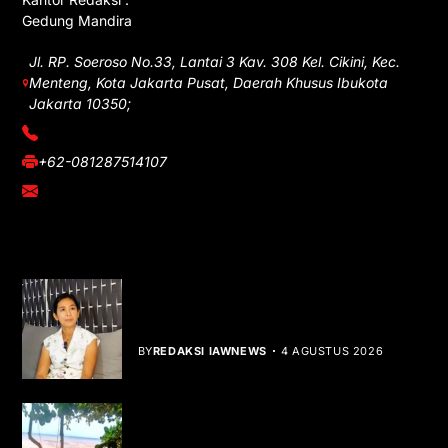
Gedung Mandira
Jl. RP. Soeroso No.33, Lantai 3 Kav. 308 Kel. Cikini, Kec.
Menteng, Kota Jakarta Pusat, Daerah Khusus Ibukota
Jakarta 10350;
(021) 3908026
+62-081287514107
adm@iawnews.com
YOU MIGHT LIKE
Rocha Gibson Debut Lewat Single
Dibalik Tawaku Bergenre Slow Rock
BY
REDAKSI IAWNEWS
4 AGUSTUS 2026
Teluk Mata Ikan Keruh, Nelayan Soroti