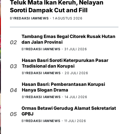
Teluk Mata Ikan Keruh, Nelayan
Soroti Dampak Cut and Fill
BY
REDAKSI IAWNEWS
1 AGUSTUS 2026
Tambang Emas Ilegal Citorek Rusak Hutan
dan Jalan Provinsi
02
BY
REDAKSI IAWNEWS
31 JULI 2026
Hasan Basri Soroti Keterpurukan Pasar
Tradisional dan Korupsi
03
BY
REDAKSI IAWNEWS
20 JULI 2026
Hasan Basri: Pemberantasan Korupsi
Hanya Slogan Drama
04
BY
REDAKSI IAWNEWS
14 JULI 2026
Ormas Betawi Gerudug Alamat Sekretariat
GPBJ
05
BY
REDAKSI IAWNEWS
11 JULI 2026