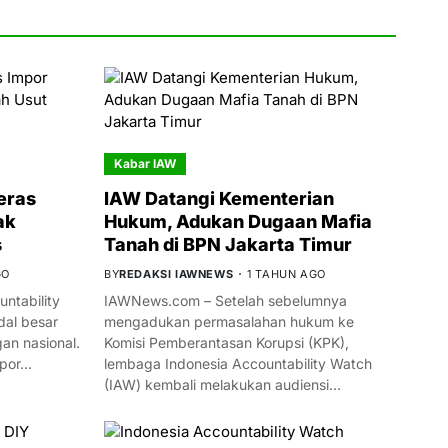
Kabar IAW
eras
IAW Datangi Kementerian
ak
Hukum, Adukan Dugaan Mafia
s
Tanah di BPN Jakarta Timur
GO
BY
REDAKSI IAWNEWS
1 TAHUN AGO
ntability
IAWNews.com – Setelah sebelumnya
al besar
mengadukan permasalahan hukum ke
n nasional.
Komisi Pemberantasan Korupsi (KPK),
mpor…
lembaga Indonesia Accountability Watch
(IAW) kembali melakukan audiensi…