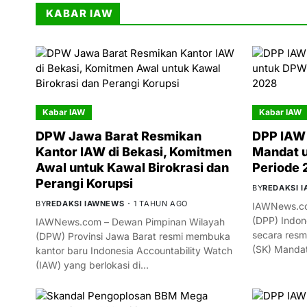
KABAR IAW
Kabar IAW
Kabar IAW
DPW Jawa Barat Resmikan
DPP IAW 
Kantor IAW di Bekasi, Komitmen
Mandat 
Awal untuk Kawal Birokrasi dan
Periode
Perangi Korupsi
BY
REDAKSI 
BY
REDAKSI IAWNEWS
1 TAHUN AGO
IAWNews.co
(DPP) Indon
IAWNews.com – Dewan Pimpinan Wilayah
secara resm
(DPW) Provinsi Jawa Barat resmi membuka
(SK) Manda
kantor baru Indonesia Accountability Watch
(IAW) yang berlokasi di…