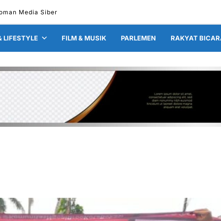
oman Media Siber
& LIFESTYLE
FILM & MUSIK
PARLEMEN
RAKYAT BICAR