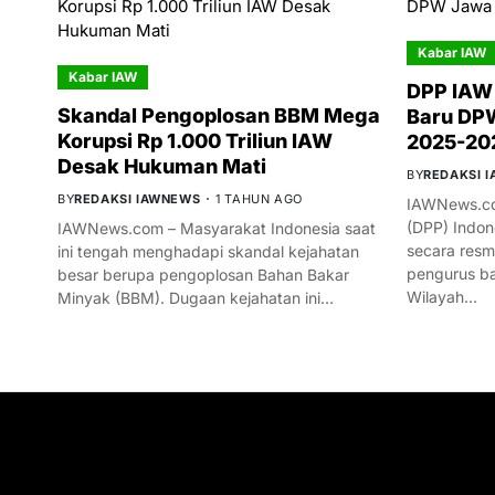
Kabar IAW
Kabar IAW
DPP IAW
Skandal Pengoplosan BBM Mega
Baru DPW
Korupsi Rp 1.000 Triliun IAW
2025-20
Desak Hukuman Mati
BY
REDAKSI 
BY
REDAKSI IAWNEWS
1 TAHUN AGO
IAWNews.co
(DPP) Indon
IAWNews.com – Masyarakat Indonesia saat
secara res
ini tengah menghadapi skandal kejahatan
pengurus ba
besar berupa pengoplosan Bahan Bakar
Wilayah…
Minyak (BBM). Dugaan kejahatan ini…
GET IN TOUCH