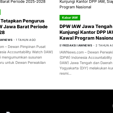
Kabar IAW
 Tetapkan Pengurus
DPW IAW Jawa Tengah 
 Jawa Barat Periode
Kunjungi Kantor DPP IA
28
Kawal Program Nasiona
IAWNEWS
1 TAHUN AGO
BY
REDAKSI IAWNEWS
2 TAHUN A
m – Dewan Pimpinan Pusat
esia Accountability Watch (IAW)
IAWNews.com – Dewan Perwakil
mi mengumumkan susunan
(DPW) Indonesia Accountability
ru untuk Dewan Perwakilan
(IAW) Jawa Tengah dan Daerah
Yogyakarta (DIY) melakukan ku
resmi…
YOU MIGHT LIKE