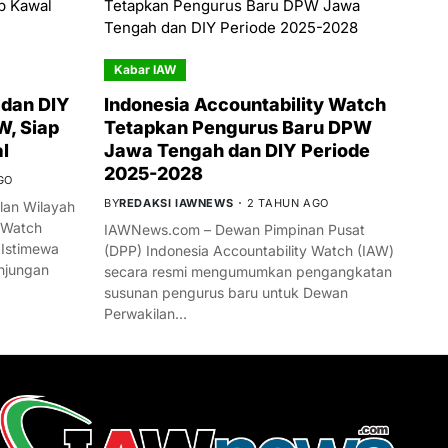
Kabar IAW
dan DIY
Indonesia Accountability Watch
W, Siap
Tetapkan Pengurus Baru DPW
l
Jawa Tengah dan DIY Periode
2025-2028
GO
BY
REDAKSI IAWNEWS
2 TAHUN AGO
an Wilayah
 Watch
IAWNews.com – Dewan Pimpinan Pusat
 Istimewa
(DPP) Indonesia Accountability Watch (IAW)
njungan
secara resmi mengumumkan pengangkatan
susunan pengurus baru untuk Dewan
Perwakilan…