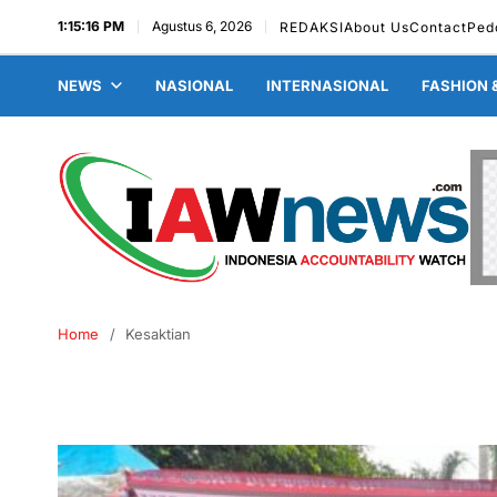
1:15:17 PM
Agustus 6, 2026
REDAKSI
About Us
Contact
Ped
NEWS
NASIONAL
INTERNASIONAL
FASHION 
Home
Kesaktian