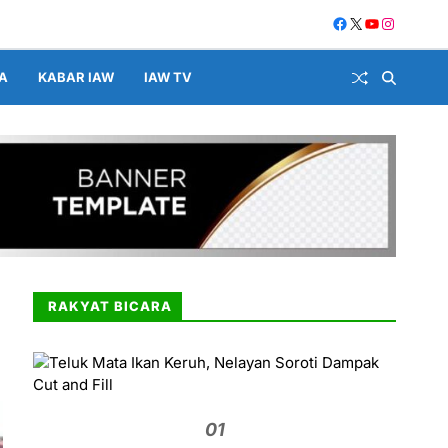
A
KABAR IAW
IAW TV
RAKYAT BICARA
01