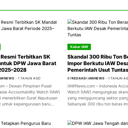
Kabar IAW
Resmi Terbitkan SK
Skandal 300 Ribu Ton B
untuk DPW Jawa Barat
Impor Berkutu IAW Des
 2025–2028
Pemerintah Usut Tunta
IAWNEWS
1 TAHUN AGO
BY
REDAKSI IAWNEWS
1 TAHUN A
m – Dewan Pimpinan Pusat
IAWNews.com – Indonesia Accou
esia Accountability Watch (IAW)
Watch (IAW) mengungkap skand
i menerbitkan Surat Keputusan
yang mengguncang sektor panga
t untuk kepengurusan baru…
Sebanyak 300 ribu ton beras i