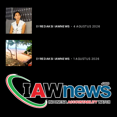
Rocha Gibson Debut Lewat Single
Dibalik Tawaku Bergenre Slow Rock
BY
REDAKSI IAWNEWS
4 AGUSTUS 2026
Teluk Mata Ikan Keruh, Nelayan Soroti
Dampak Cut and Fill
BY
REDAKSI IAWNEWS
1 AGUSTUS 2026