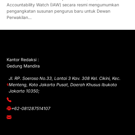
Accountability Watch (IAW) secara resmi mengumumkan
pengangkatan susunan pengurus baru untuk Dewan
Perwakilan…
GET IN TOUCH
Kantor Redaksi :
Gedung Mandira
Jl. RP. Soeroso No.33, Lantai 3 Kav. 308 Kel. Cikini, Kec.
Menteng, Kota Jakarta Pusat, Daerah Khusus Ibukota
Jakarta 10350;
(021) 3908026
+62-081287514107
adm@iawnews.com
YOU MIGHT LIKE