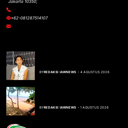
Jakarta 10350;
(021) 3908026
+62-081287514107
adm@iawnews.com
YOU MIGHT LIKE
Rocha Gibson Debut Lewat Single
Dibalik Tawaku Bergenre Slow Rock
BY
REDAKSI IAWNEWS
4 AGUSTUS 2026
Teluk Mata Ikan Keruh, Nelayan Soroti
Dampak Cut and Fill
BY
REDAKSI IAWNEWS
1 AGUSTUS 2026