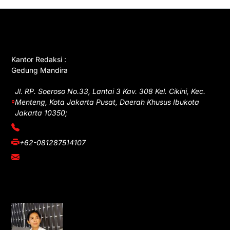
GET IN TOUCH
Kantor Redaksi :
Gedung Mandira
Jl. RP. Soeroso No.33, Lantai 3 Kav. 308 Kel. Cikini, Kec.
Menteng, Kota Jakarta Pusat, Daerah Khusus Ibukota
Jakarta 10350;
(021) 3908026
+62-081287514107
adm@iawnews.com
YOU MIGHT LIKE
Rocha Gibson Debut Lewat Single
Dibalik Tawaku Bergenre Slow Rock