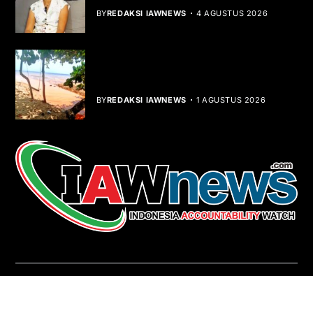
BY
REDAKSI IAWNEWS
4 AGUSTUS 2026
Teluk Mata Ikan Keruh, Nelayan Soroti
Dampak Cut and Fill
BY
REDAKSI IAWNEWS
1 AGUSTUS 2026
REDAKSI
About Us
Contact
Pedoman Media Siber
Copyright © iawnews.com 2026
- Powered by
Magze
.