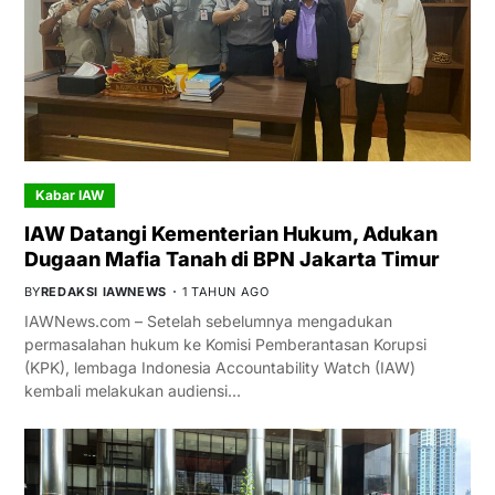
Kabar IAW
IAW Datangi Kementerian Hukum, Adukan
Dugaan Mafia Tanah di BPN Jakarta Timur
BY
REDAKSI IAWNEWS
1 TAHUN AGO
IAWNews.com – Setelah sebelumnya mengadukan
permasalahan hukum ke Komisi Pemberantasan Korupsi
(KPK), lembaga Indonesia Accountability Watch (IAW)
kembali melakukan audiensi…