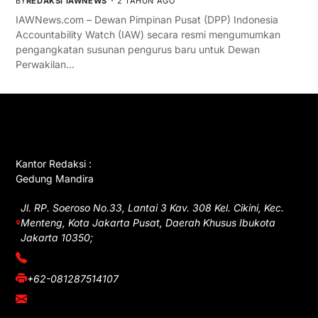
BY
REDAKSI IAWNEWS
2 TAHUN AGO
IAWNews.com – Dewan Pimpinan Pusat (DPP) Indonesia
Accountability Watch (IAW) secara resmi mengumumkan
pengangkatan susunan pengurus baru untuk Dewan
Perwakilan…
GET IN TOUCH
Kantor Redaksi :
Gedung Mandira
Jl. RP. Soeroso No.33, Lantai 3 Kav. 308 Kel. Cikini, Kec.
Menteng, Kota Jakarta Pusat, Daerah Khusus Ibukota
Jakarta 10350;
(021) 3908026
+62-081287514107
adm@iawnews.com