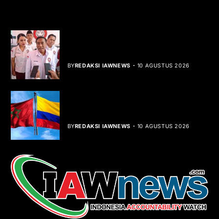
YOU MIGHT LIKE
HUT ke-1 PRI, Gelar Donor Darah dan
Libatkan UMKM
BY
REDAKSI IAWNEWS
10 AGUSTUS 2026
Kolombia Akui Kedaulatan Maroko,
Peta Diplomasi Berubah
BY
REDAKSI IAWNEWS
10 AGUSTUS 2026