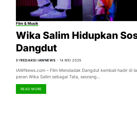
Film & Musik
Wika Salim Hidupkan So
Dangdut
BY
REDAKSI IAWNEWS
14 MEI 2025
IAWNews.com – Film Mendadak Dangdut kembali hadir di lay
peran Wika Salim sebagai Tata, seorang…
READ MORE