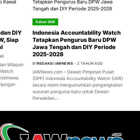
Kabar IAW
dan DIY
Indonesia Accountability Watch
W, Siap
Tetapkan Pengurus Baru DPW
l
Jawa Tengah dan DIY Periode
2025-2028
GO
BY
REDAKSI IAWNEWS
2 TAHUN AGO
an Wilayah
 Watch
IAWNews.com – Dewan Pimpinan Pusat
 Istimewa
(DPP) Indonesia Accountability Watch (IAW)
njungan
secara resmi mengumumkan pengangkatan
susunan pengurus baru untuk Dewan
Perwakilan…