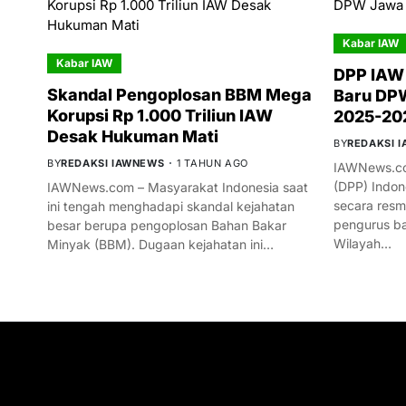
Kabar IAW
Kabar IAW
DPP IAW
Skandal Pengoplosan BBM Mega
Baru DPW
Korupsi Rp 1.000 Triliun IAW
2025-20
Desak Hukuman Mati
BY
REDAKSI 
BY
REDAKSI IAWNEWS
1 TAHUN AGO
IAWNews.co
(DPP) Indon
IAWNews.com – Masyarakat Indonesia saat
secara res
ini tengah menghadapi skandal kejahatan
pengurus ba
besar berupa pengoplosan Bahan Bakar
Wilayah…
Minyak (BBM). Dugaan kejahatan ini…
GET IN TOUCH