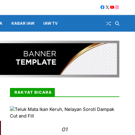
A
KABAR IAW
IAW TV
RAKYAT BICARA
01