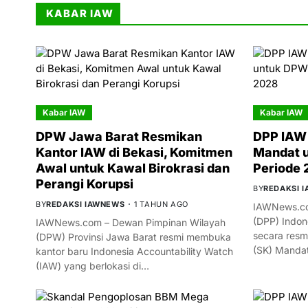
KABAR IAW
Kabar IAW
Kabar IAW
DPW Jawa Barat Resmikan
DPP IAW 
Kantor IAW di Bekasi, Komitmen
Mandat 
Awal untuk Kawal Birokrasi dan
Periode
Perangi Korupsi
BY
REDAKSI 
BY
REDAKSI IAWNEWS
1 TAHUN AGO
IAWNews.co
(DPP) Indon
IAWNews.com – Dewan Pimpinan Wilayah
secara resm
(DPW) Provinsi Jawa Barat resmi membuka
(SK) Manda
kantor baru Indonesia Accountability Watch
(IAW) yang berlokasi di…