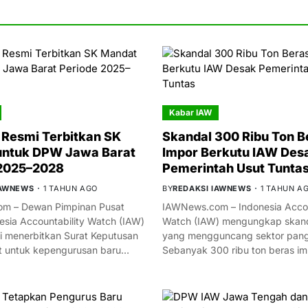
Kabar IAW
Resmi Terbitkan SK
Skandal 300 Ribu Ton B
untuk DPW Jawa Barat
Impor Berkutu IAW Des
 2025–2028
Pemerintah Usut Tunta
IAWNEWS
1 TAHUN AGO
BY
REDAKSI IAWNEWS
1 TAHUN A
m – Dewan Pimpinan Pusat
IAWNews.com – Indonesia Accou
esia Accountability Watch (IAW)
Watch (IAW) mengungkap skand
i menerbitkan Surat Keputusan
yang mengguncang sektor panga
t untuk kepengurusan baru…
Sebanyak 300 ribu ton beras i