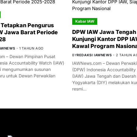
Kabar IAW
 Tetapkan Pengurus
DPW IAW Jawa Tengah 
 Jawa Barat Periode
Kunjungi Kantor DPP IA
28
Kawal Program Nasiona
IAWNEWS
1 TAHUN AGO
BY
REDAKSI IAWNEWS
2 TAHUN A
m – Dewan Pimpinan Pusat
esia Accountability Watch (IAW)
IAWNews.com – Dewan Perwakil
mi mengumumkan susunan
(DPW) Indonesia Accountability
ru untuk Dewan Perwakilan
(IAW) Jawa Tengah dan Daerah
Yogyakarta (DIY) melakukan ku
resmi…
YOU MIGHT LIKE