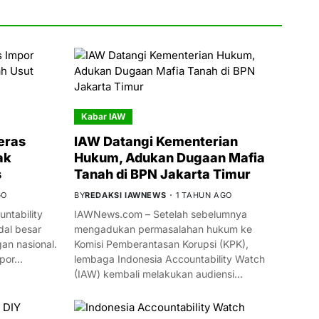
Kabar IAW
eras
IAW Datangi Kementerian
ak
Hukum, Adukan Dugaan Mafia
s
Tanah di BPN Jakarta Timur
GO
BY
REDAKSI IAWNEWS
1 TAHUN AGO
ntability
IAWNews.com – Setelah sebelumnya
al besar
mengadukan permasalahan hukum ke
n nasional.
Komisi Pemberantasan Korupsi (KPK),
mpor…
lembaga Indonesia Accountability Watch
(IAW) kembali melakukan audiensi…