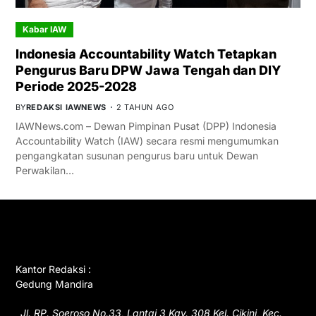
Kabar IAW
Indonesia Accountability Watch Tetapkan
Pengurus Baru DPW Jawa Tengah dan DIY
Periode 2025-2028
BY
REDAKSI IAWNEWS
2 TAHUN AGO
IAWNews.com – Dewan Pimpinan Pusat (DPP) Indonesia
Accountability Watch (IAW) secara resmi mengumumkan
pengangkatan susunan pengurus baru untuk Dewan
Perwakilan…
GET IN TOUCH
Kantor Redaksi :
Gedung Mandira
Jl. RP. Soeroso No.33, Lantai 3 Kav. 308 Kel. Cikini, Kec.