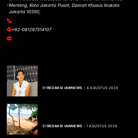
Menteng, Kota Jakarta Pusat, Daerah Khusus Ibukota
Jakarta 10350;
(021) 3908026
+62-081287514107
adm@iawnews.com
YOU MIGHT LIKE
Rocha Gibson Debut Lewat Single
Dibalik Tawaku Bergenre Slow Rock
BY
REDAKSI IAWNEWS
4 AGUSTUS 2026
Teluk Mata Ikan Keruh, Nelayan Soroti
Dampak Cut and Fill
BY
REDAKSI IAWNEWS
1 AGUSTUS 2026