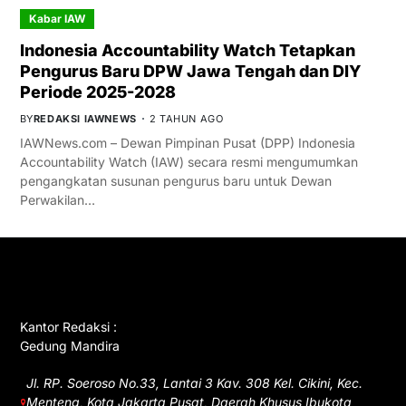
Kabar IAW
Indonesia Accountability Watch Tetapkan
Pengurus Baru DPW Jawa Tengah dan DIY
Periode 2025-2028
BY
REDAKSI IAWNEWS
2 TAHUN AGO
IAWNews.com – Dewan Pimpinan Pusat (DPP) Indonesia
Accountability Watch (IAW) secara resmi mengumumkan
pengangkatan susunan pengurus baru untuk Dewan
Perwakilan…
GET IN TOUCH
Kantor Redaksi :
Gedung Mandira
Jl. RP. Soeroso No.33, Lantai 3 Kav. 308 Kel. Cikini, Kec.
Menteng, Kota Jakarta Pusat, Daerah Khusus Ibukota