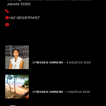
Jakarta 10350;
(021) 3908026
+62-081287514107
adm@iawnews.com
YOU MIGHT LIKE
Rocha Gibson Debut Lewat Single
Dibalik Tawaku Bergenre Slow Rock
BY
REDAKSI IAWNEWS
4 AGUSTUS 2026
Teluk Mata Ikan Keruh, Nelayan Soroti
Dampak Cut and Fill
BY
REDAKSI IAWNEWS
1 AGUSTUS 2026