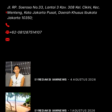
Jl. RP. Soeroso No.33, Lantai 3 Kav. 308 Kel. Cikini, Kec.
Menteng, Kota Jakarta Pusat, Daerah Khusus Ibukota
Jakarta 10350;
(021) 3908026
+62-081287514107
adm@iawnews.com
YOU MIGHT LIKE
Rocha Gibson Debut Lewat Single
Dibalik Tawaku Bergenre Slow Rock
BY
REDAKSI IAWNEWS
4 AGUSTUS 2026
Teluk Mata Ikan Keruh, Nelayan Soroti
Dampak Cut and Fill
BY
REDAKSI IAWNEWS
1 AGUSTUS 2026