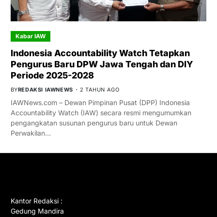
Kabar IAW
Indonesia Accountability Watch Tetapkan
Pengurus Baru DPW Jawa Tengah dan DIY
Periode 2025-2028
BY
REDAKSI IAWNEWS
2 TAHUN AGO
IAWNews.com – Dewan Pimpinan Pusat (DPP) Indonesia
Accountability Watch (IAW) secara resmi mengumumkan
pengangkatan susunan pengurus baru untuk Dewan
Perwakilan…
GET IN TOUCH
Kantor Redaksi :
Gedung Mandira