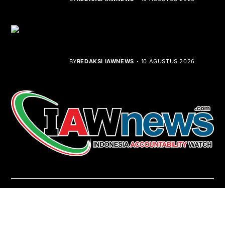
Kolombia Akui Kedaulatan Maroko,
Peta Diplomasi Berubah
BY
REDAKSI IAWNEWS
10 AGUSTUS 2026
REDAKSI
About Us
Contact
Pedoman Media Siber
Copyright © iawnews.com 2026
- Powered by
Magze
.