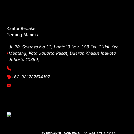
GET IN TOUCH
Kantor Redaksi :
Gedung Mandira
Jl. RP. Soeroso No.33, Lantai 3 Kav. 308 Kel. Cikini, Kec.
Menteng, Kota Jakarta Pusat, Daerah Khusus Ibukota
Jakarta 10350;
(021) 3908026
+62-081287514107
adm@iawnews.com
YOU MIGHT LIKE
HUT ke-1 PRI, Gelar Donor Darah dan
Libatkan UMKM
BY
REDAKSI IAWNEWS
10 AGUSTUS 2026