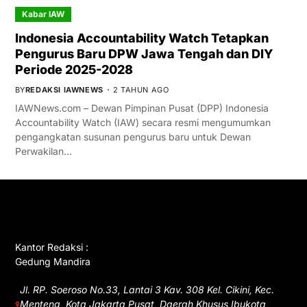
Kabar IAW
Indonesia Accountability Watch Tetapkan
Pengurus Baru DPW Jawa Tengah dan DIY
Periode 2025-2028
BY
REDAKSI IAWNEWS
2 TAHUN AGO
IAWNews.com – Dewan Pimpinan Pusat (DPP) Indonesia
Accountability Watch (IAW) secara resmi mengumumkan
pengangkatan susunan pengurus baru untuk Dewan
Perwakilan…
GET IN TOUCH
Kantor Redaksi :
Gedung Mandira
Jl. RP. Soeroso No.33, Lantai 3 Kav. 308 Kel. Cikini, Kec.
Menteng, Kota Jakarta Pusat, Daerah Khusus Ibukota