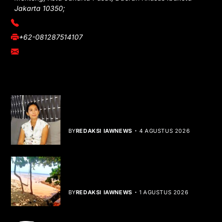
Jakarta 10350;
(021) 3908026
+62-081287514107
adm@iawnews.com
YOU MIGHT LIKE
Rocha Gibson Debut Lewat Single
Dibalik Tawaku Bergenre Slow Rock
BY
REDAKSI IAWNEWS
4 AGUSTUS 2026
Teluk Mata Ikan Keruh, Nelayan Soroti
Dampak Cut and Fill
BY
REDAKSI IAWNEWS
1 AGUSTUS 2026