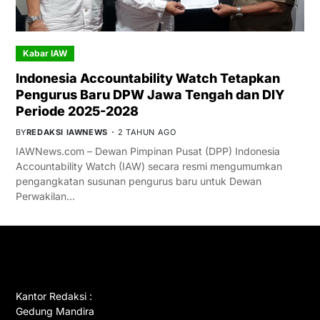
Kabar IAW
Indonesia Accountability Watch Tetapkan
Pengurus Baru DPW Jawa Tengah dan DIY
Periode 2025-2028
BY
REDAKSI IAWNEWS
2 TAHUN AGO
IAWNews.com – Dewan Pimpinan Pusat (DPP) Indonesia
Accountability Watch (IAW) secara resmi mengumumkan
pengangkatan susunan pengurus baru untuk Dewan
Perwakilan…
GET IN TOUCH
Kantor Redaksi :
Gedung Mandira