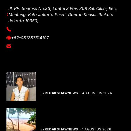
Jl. RP. Soeroso No.33, Lantai 3 Kav. 308 Kel. Cikini, Kec.
Menteng, Kota Jakarta Pusat, Daerah Khusus Ibukota
Jakarta 10350;
(021) 3908026
+62-081287514107
adm@iawnews.com
YOU MIGHT LIKE
Rocha Gibson Debut Lewat Single
Dibalik Tawaku Bergenre Slow Rock
BY
REDAKSI IAWNEWS
4 AGUSTUS 2026
Teluk Mata Ikan Keruh, Nelayan Soroti
Dampak Cut and Fill
BY
REDAKSI IAWNEWS
1 AGUSTUS 2026