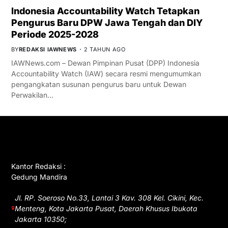
Indonesia Accountability Watch Tetapkan
Pengurus Baru DPW Jawa Tengah dan DIY
Periode 2025-2028
BY
REDAKSI IAWNEWS
2 TAHUN AGO
IAWNews.com – Dewan Pimpinan Pusat (DPP) Indonesia
Accountability Watch (IAW) secara resmi mengumumkan
pengangkatan susunan pengurus baru untuk Dewan
Perwakilan…
GET IN TOUCH
Kantor Redaksi :
Gedung Mandira
Jl. RP. Soeroso No.33, Lantai 3 Kav. 308 Kel. Cikini, Kec.
Menteng, Kota Jakarta Pusat, Daerah Khusus Ibukota
Jakarta 10350;