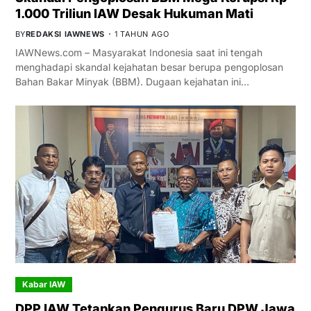
1.000 Triliun IAW Desak Hukuman Mati
BY
REDAKSI IAWNEWS
1 TAHUN AGO
IAWNews.com – Masyarakat Indonesia saat ini tengah
menghadapi skandal kejahatan besar berupa pengoplosan
Bahan Bakar Minyak (BBM). Dugaan kejahatan ini…
Kabar IAW
DPP IAW Tetapkan Pengurus Baru DPW Jawa