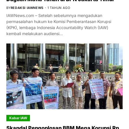
BY
REDAKSI IAWNEWS
1 TAHUN AGO
IAWNews.com – Setelah sebelumnya mengadukan
permasalahan hukum ke Komisi Pemberantasan Korupsi
(KPK), lembaga Indonesia Accountability Watch (IAW)
kembali melakukan audiensi…
Kabar IAW
Skandal Pengoplosan BBM Mega Korupsi Rp