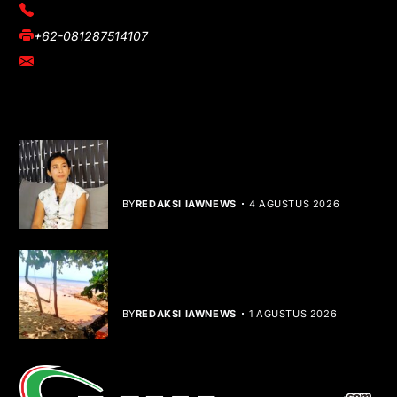
(021) 3908026
+62-081287514107
adm@iawnews.com
YOU MIGHT LIKE
Rocha Gibson Debut Lewat Single
Dibalik Tawaku Bergenre Slow Rock
BY
REDAKSI IAWNEWS
4 AGUSTUS 2026
Teluk Mata Ikan Keruh, Nelayan Soroti
Dampak Cut and Fill
BY
REDAKSI IAWNEWS
1 AGUSTUS 2026