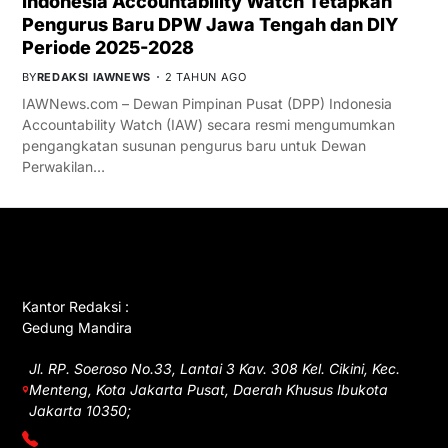
Indonesia Accountability Watch Tetapkan
Pengurus Baru DPW Jawa Tengah dan DIY
Periode 2025-2028
BY
REDAKSI IAWNEWS
2 TAHUN AGO
IAWNews.com – Dewan Pimpinan Pusat (DPP) Indonesia
Accountability Watch (IAW) secara resmi mengumumkan
pengangkatan susunan pengurus baru untuk Dewan
Perwakilan…
GET IN TOUCH
Kantor Redaksi :
Gedung Mandira
Jl. RP. Soeroso No.33, Lantai 3 Kav. 308 Kel. Cikini, Kec.
Menteng, Kota Jakarta Pusat, Daerah Khusus Ibukota
Jakarta 10350;
(021) 3908026