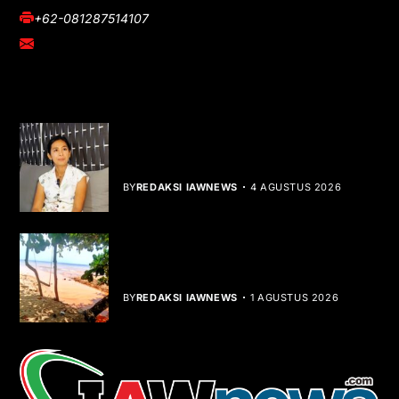
+62-081287514107
adm@iawnews.com
YOU MIGHT LIKE
Rocha Gibson Debut Lewat Single
Dibalik Tawaku Bergenre Slow Rock
BY
REDAKSI IAWNEWS
4 AGUSTUS 2026
Teluk Mata Ikan Keruh, Nelayan Soroti
Dampak Cut and Fill
BY
REDAKSI IAWNEWS
1 AGUSTUS 2026