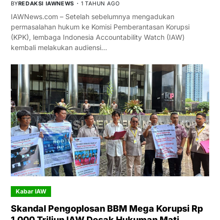
BY
REDAKSI IAWNEWS
1 TAHUN AGO
IAWNews.com – Setelah sebelumnya mengadukan
permasalahan hukum ke Komisi Pemberantasan Korupsi
(KPK), lembaga Indonesia Accountability Watch (IAW)
kembali melakukan audiensi…
Kabar IAW
Skandal Pengoplosan BBM Mega Korupsi Rp
1.000 Triliun IAW Desak Hukuman Mati