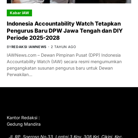
Kabar IAW
Indonesia Accountability Watch Tetapkan
Pengurus Baru DPW Jawa Tengah dan DIY
Periode 2025-2028
BY
REDAKSI IAWNEWS
2 TAHUN AGO
IAWNews.com – Dewan Pimpinan Pusat (DPP) Indonesia
Accountability Watch (IAW) secara resmi mengumumkan
pengangkatan susunan pengurus baru untuk Dewan
Perwakilan…
GET IN TOUCH
Kantor Redaksi :
Gedung Mandira
Jl. RP. Soeroso No.33, Lantai 3 Kav. 308 Kel. Cikini, Kec.