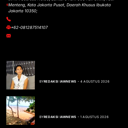
Menteng, Kota Jakarta Pusat, Daerah Khusus Ibukota
Jakarta 10350;
(021) 3908026
+62-081287514107
adm@iawnews.com
YOU MIGHT LIKE
Rocha Gibson Debut Lewat Single
Dibalik Tawaku Bergenre Slow Rock
BY
REDAKSI IAWNEWS
4 AGUSTUS 2026
Teluk Mata Ikan Keruh, Nelayan Soroti
Dampak Cut and Fill
BY
REDAKSI IAWNEWS
1 AGUSTUS 2026