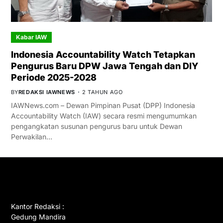
Kabar IAW
Indonesia Accountability Watch Tetapkan
Pengurus Baru DPW Jawa Tengah dan DIY
Periode 2025-2028
BY
REDAKSI IAWNEWS
2 TAHUN AGO
IAWNews.com – Dewan Pimpinan Pusat (DPP) Indonesia
Accountability Watch (IAW) secara resmi mengumumkan
pengangkatan susunan pengurus baru untuk Dewan
Perwakilan…
GET IN TOUCH
Kantor Redaksi :
Gedung Mandira