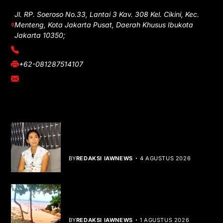
Jl. RP. Soeroso No.33, Lantai 3 Kav. 308 Kel. Cikini, Kec.
Menteng, Kota Jakarta Pusat, Daerah Khusus Ibukota
Jakarta 10350;
(021) 3908026
+62-081287514107
adm@iawnews.com
YOU MIGHT LIKE
Rocha Gibson Debut Lewat Single
Dibalik Tawaku Bergenre Slow Rock
BY
REDAKSI IAWNEWS
4 AGUSTUS 2026
Teluk Mata Ikan Keruh, Nelayan Soroti
Dampak Cut and Fill
BY
REDAKSI IAWNEWS
1 AGUSTUS 2026