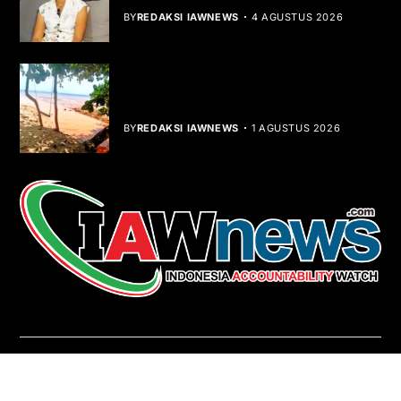
BY
REDAKSI IAWNEWS
4 AGUSTUS 2026
Teluk Mata Ikan Keruh, Nelayan Soroti
Dampak Cut and Fill
BY
REDAKSI IAWNEWS
1 AGUSTUS 2026
REDAKSI
About Us
Contact
Pedoman Media Siber
Copyright © iawnews.com 2026
- Powered by
Magze
.