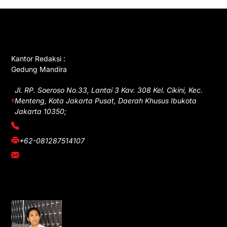
GET IN TOUCH
Kantor Redaksi :
Gedung Mandira
Jl. RP. Soeroso No.33, Lantai 3 Kav. 308 Kel. Cikini, Kec.
Menteng, Kota Jakarta Pusat, Daerah Khusus Ibukota
Jakarta 10350;
(021) 3908026
+62-081287514107
adm@iawnews.com
YOU MIGHT LIKE
Rocha Gibson Debut Lewat Single
Dibalik Tawaku Bergenre Slow Rock