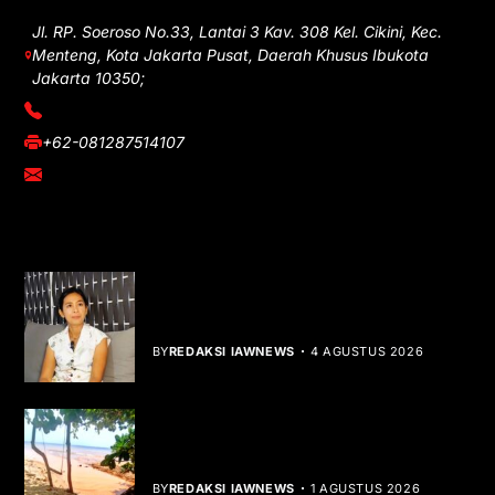
Jl. RP. Soeroso No.33, Lantai 3 Kav. 308 Kel. Cikini, Kec.
Menteng, Kota Jakarta Pusat, Daerah Khusus Ibukota
Jakarta 10350;
(021) 3908026
+62-081287514107
adm@iawnews.com
YOU MIGHT LIKE
Rocha Gibson Debut Lewat Single
Dibalik Tawaku Bergenre Slow Rock
BY
REDAKSI IAWNEWS
4 AGUSTUS 2026
Teluk Mata Ikan Keruh, Nelayan Soroti
Dampak Cut and Fill
BY
REDAKSI IAWNEWS
1 AGUSTUS 2026