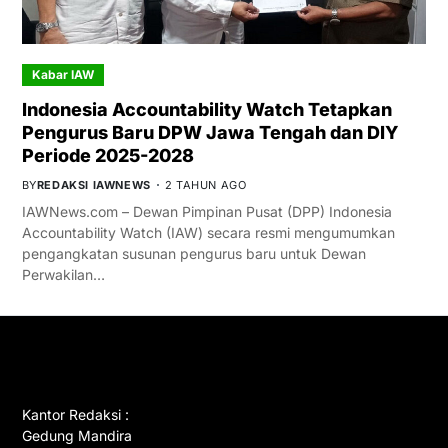
Kabar IAW
Indonesia Accountability Watch Tetapkan
Pengurus Baru DPW Jawa Tengah dan DIY
Periode 2025-2028
BY
REDAKSI IAWNEWS
2 TAHUN AGO
IAWNews.com – Dewan Pimpinan Pusat (DPP) Indonesia
Accountability Watch (IAW) secara resmi mengumumkan
pengangkatan susunan pengurus baru untuk Dewan
Perwakilan…
GET IN TOUCH
Kantor Redaksi :
Gedung Mandira