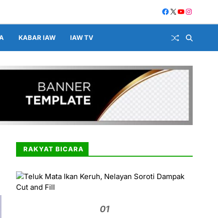
A
KABAR IAW
IAW TV
RAKYAT BICARA
01