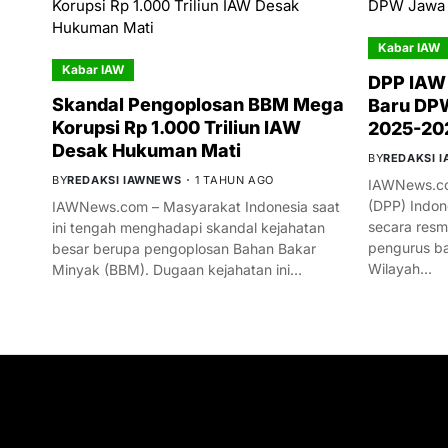
Kabar IAW
Kabar IAW
DPP IAW
Skandal Pengoplosan BBM Mega
Baru DPW
Korupsi Rp 1.000 Triliun IAW
2025-20
Desak Hukuman Mati
BY
REDAKSI 
BY
REDAKSI IAWNEWS
1 TAHUN AGO
IAWNews.co
(DPP) Indon
IAWNews.com – Masyarakat Indonesia saat
secara res
ini tengah menghadapi skandal kejahatan
pengurus ba
besar berupa pengoplosan Bahan Bakar
Wilayah…
Minyak (BBM). Dugaan kejahatan ini…
GET IN TOUCH