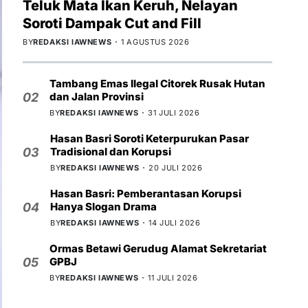
Teluk Mata Ikan Keruh, Nelayan
Soroti Dampak Cut and Fill
BY
REDAKSI IAWNEWS
1 AGUSTUS 2026
Tambang Emas Ilegal Citorek Rusak Hutan
dan Jalan Provinsi
02
BY
REDAKSI IAWNEWS
31 JULI 2026
Hasan Basri Soroti Keterpurukan Pasar
Tradisional dan Korupsi
03
BY
REDAKSI IAWNEWS
20 JULI 2026
Hasan Basri: Pemberantasan Korupsi
Hanya Slogan Drama
04
BY
REDAKSI IAWNEWS
14 JULI 2026
Ormas Betawi Gerudug Alamat Sekretariat
GPBJ
05
BY
REDAKSI IAWNEWS
11 JULI 2026