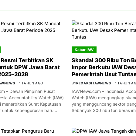
Kabar IAW
Resmi Terbitkan SK
Skandal 300 Ribu Ton B
untuk DPW Jawa Barat
Impor Berkutu IAW Des
 2025–2028
Pemerintah Usut Tunta
IAWNEWS
1 TAHUN AGO
BY
REDAKSI IAWNEWS
1 TAHUN A
m – Dewan Pimpinan Pusat
IAWNews.com – Indonesia Accou
esia Accountability Watch (IAW)
Watch (IAW) mengungkap skand
i menerbitkan Surat Keputusan
yang mengguncang sektor panga
t untuk kepengurusan baru…
Sebanyak 300 ribu ton beras i