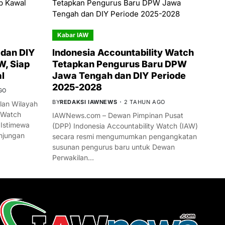
Kabar IAW
dan DIY
Indonesia Accountability Watch
W, Siap
Tetapkan Pengurus Baru DPW
l
Jawa Tengah dan DIY Periode
2025-2028
GO
BY
REDAKSI IAWNEWS
2 TAHUN AGO
an Wilayah
 Watch
IAWNews.com – Dewan Pimpinan Pusat
 Istimewa
(DPP) Indonesia Accountability Watch (IAW)
njungan
secara resmi mengumumkan pengangkatan
susunan pengurus baru untuk Dewan
Perwakilan…