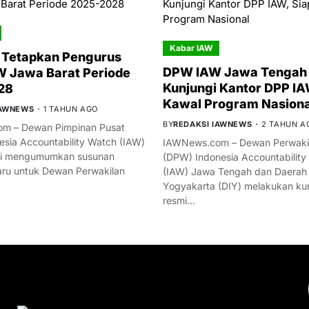
Kabar IAW
 Tetapkan Pengurus
DPW IAW Jawa Tengah 
 Jawa Barat Periode
Kunjungi Kantor DPP IA
28
Kawal Program Nasiona
IAWNEWS
1 TAHUN AGO
BY
REDAKSI IAWNEWS
2 TAHUN A
m – Dewan Pimpinan Pusat
esia Accountability Watch (IAW)
IAWNews.com – Dewan Perwakil
mi mengumumkan susunan
(DPW) Indonesia Accountability
ru untuk Dewan Perwakilan
(IAW) Jawa Tengah dan Daerah
Yogyakarta (DIY) melakukan ku
resmi…
YOU MIGHT LIKE