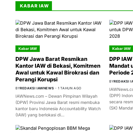
KABAR IAW
Kabar IAW
Kabar IAW
DPW Jawa Barat Resmikan
DPP IAW 
Kantor IAW di Bekasi, Komitmen
Mandat 
Awal untuk Kawal Birokrasi dan
Periode
Perangi Korupsi
BY
REDAKSI 
BY
REDAKSI IAWNEWS
1 TAHUN AGO
IAWNews.co
(DPP) Indon
IAWNews.com – Dewan Pimpinan Wilayah
secara resm
(DPW) Provinsi Jawa Barat resmi membuka
(SK) Manda
kantor baru Indonesia Accountability Watch
(IAW) yang berlokasi di…