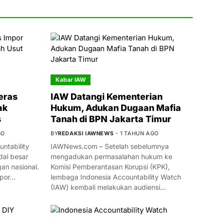
Kabar IAW
eras
IAW Datangi Kementerian
ak
Hukum, Adukan Dugaan Mafia
s
Tanah di BPN Jakarta Timur
GO
BY
REDAKSI IAWNEWS
1 TAHUN AGO
ntability
IAWNews.com – Setelah sebelumnya
al besar
mengadukan permasalahan hukum ke
n nasional.
Komisi Pemberantasan Korupsi (KPK),
mpor…
lembaga Indonesia Accountability Watch
(IAW) kembali melakukan audiensi…