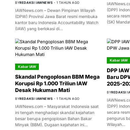
BY
REDAKSI IAWNEWS
1 TAHUN AGO
IAWNews.co
(DPP) Indon
IAWNews.com – Dewan Pimpinan Wilayah
secara resm
(DPW) Provinsi Jawa Barat resmi membuka
(SK) Manda
kantor baru Indonesia Accountability Watch
(IAW) yang berlokasi di…
Kabar IAW
Kabar IAW
DPP IAW
Skandal Pengoplosan BBM Mega
Baru DPW
Korupsi Rp 1.000 Triliun IAW
2025-20
Desak Hukuman Mati
BY
REDAKSI 
BY
REDAKSI IAWNEWS
1 TAHUN AGO
IAWNews.co
(DPP) Indon
IAWNews.com – Masyarakat Indonesia saat
secara res
ini tengah menghadapi skandal kejahatan
pengurus ba
besar berupa pengoplosan Bahan Bakar
Wilayah…
Minyak (BBM). Dugaan kejahatan ini…