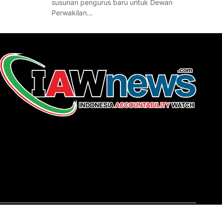
susunan pengurus baru untuk Dewan
Perwakilan…
REDAKSI
About Us
Contact
Pedoman Media Siber