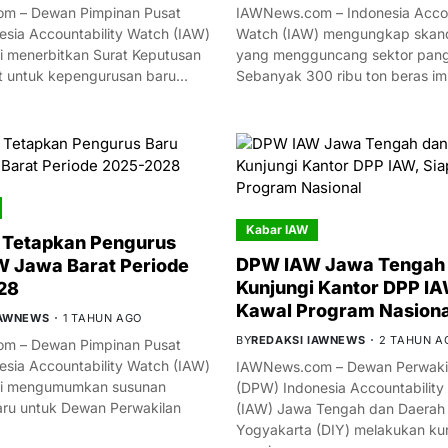
m – Dewan Pimpinan Pusat
IAWNews.com – Indonesia Accou
esia Accountability Watch (IAW)
Watch (IAW) mengungkap skand
i menerbitkan Surat Keputusan
yang mengguncang sektor panga
t untuk kepengurusan baru…
Sebanyak 300 ribu ton beras i
Kabar IAW
 Tetapkan Pengurus
DPW IAW Jawa Tengah 
 Jawa Barat Periode
Kunjungi Kantor DPP IA
28
Kawal Program Nasiona
IAWNEWS
1 TAHUN AGO
BY
REDAKSI IAWNEWS
2 TAHUN A
m – Dewan Pimpinan Pusat
esia Accountability Watch (IAW)
IAWNews.com – Dewan Perwakil
mi mengumumkan susunan
(DPW) Indonesia Accountability
ru untuk Dewan Perwakilan
(IAW) Jawa Tengah dan Daerah
Yogyakarta (DIY) melakukan ku