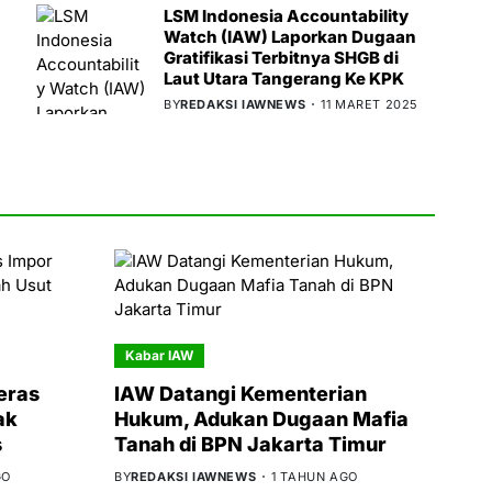
LSM Indonesia Accountability
Watch (IAW) Laporkan Dugaan
Gratifikasi Terbitnya SHGB di
Laut Utara Tangerang Ke KPK
BY
REDAKSI IAWNEWS
11 MARET 2025
Kabar IAW
eras
IAW Datangi Kementerian
ak
Hukum, Adukan Dugaan Mafia
s
Tanah di BPN Jakarta Timur
GO
BY
REDAKSI IAWNEWS
1 TAHUN AGO