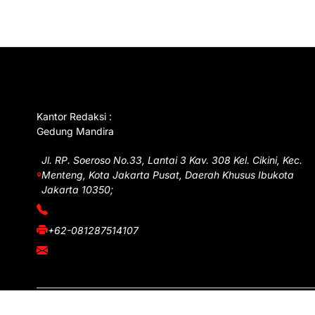
GET IN TOUCH
Kantor Redaksi :
Gedung Mandira
Jl. RP. Soeroso No.33, Lantai 3 Kav. 308 Kel. Cikini, Kec.
Menteng, Kota Jakarta Pusat, Daerah Khusus Ibukota
Jakarta 10350;
(021) 3908026
+62-081287514107
adm@iawnews.com
Copyright © iawnews.com 2026
- Powered by
Magze
.