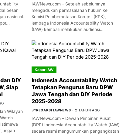
ntability
IAWNews.com – Setelah sebelumnya
al besar
mengadukan permasalahan hukum ke
n nasional.
Komisi Pemberantasan Korupsi (KPK),
mpor…
lembaga Indonesia Accountability Watch
(IAW) kembali melakukan audiensi…
Kabar IAW
dan DIY
Indonesia Accountability Watch
W, Siap
Tetapkan Pengurus Baru DPW
l
Jawa Tengah dan DIY Periode
2025-2028
GO
BY
REDAKSI IAWNEWS
2 TAHUN AGO
an Wilayah
 Watch
IAWNews.com – Dewan Pimpinan Pusat
 Istimewa
(DPP) Indonesia Accountability Watch (IAW)
njungan
secara resmi mengumumkan pengangkatan