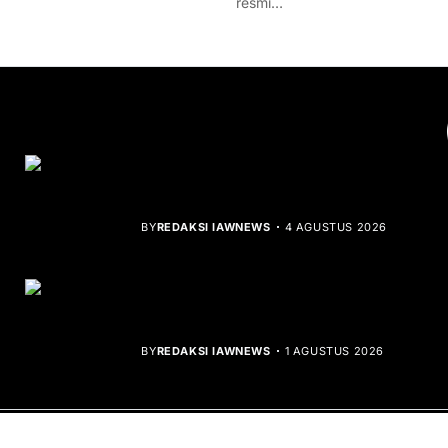
resmi…
YOU MIGHT LIKE
Rocha Gibson Debut Lewat Single
Dibalik Tawaku Bergenre Slow Rock
BY
REDAKSI IAWNEWS
4 AGUSTUS 2026
Teluk Mata Ikan Keruh, Nelayan Soroti
Dampak Cut and Fill
BY
REDAKSI IAWNEWS
1 AGUSTUS 2026