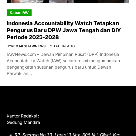
Kabar IAW
Indonesia Accountability Watch Tetapkan
Pengurus Baru DPW Jawa Tengah dan DIY
Periode 2025-2028
BY
REDAKSI IAWNEWS
2 TAHUN AGO
IAWNews.com – Dewan Pimpinan Pusat (DPP) Indonesia
Accountability Watch (IAW) secara resmi mengumumkan
pengangkatan susunan pengurus baru untuk Dewan
Perwakilan…
GET IN TOUCH
Kantor Redaksi :
Gedung Mandira
Jl. RP. Soeroso No.33, Lantai 3 Kav. 308 Kel. Cikini, Kec.