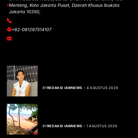
Menteng, Kota Jakarta Pusat, Daerah Khusus Ibukota
Jakarta 10350;
(021) 3908026
+62-081287514107
adm@iawnews.com
YOU MIGHT LIKE
Rocha Gibson Debut Lewat Single
Dibalik Tawaku Bergenre Slow Rock
BY
REDAKSI IAWNEWS
4 AGUSTUS 2026
Teluk Mata Ikan Keruh, Nelayan Soroti
Dampak Cut and Fill
BY
REDAKSI IAWNEWS
1 AGUSTUS 2026