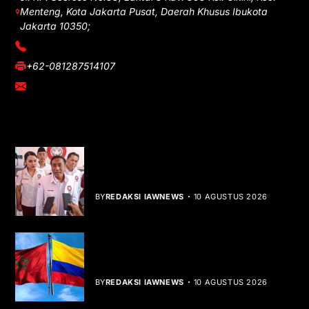
Menteng, Kota Jakarta Pusat, Daerah Khusus Ibukota
Jakarta 10350;
(021) 3908026
+62-081287514107
adm@iawnews.com
YOU MIGHT LIKE
HUT ke-1 PRI, Gelar Donor Darah dan
Libatkan UMKM
BY
REDAKSI IAWNEWS
10 AGUSTUS 2026
Kolombia Akui Kedaulatan Maroko,
Peta Diplomasi Berubah
BY
REDAKSI IAWNEWS
10 AGUSTUS 2026