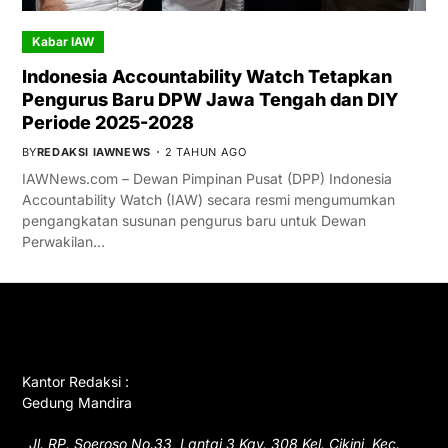
Kabar IAW
Indonesia Accountability Watch Tetapkan
Pengurus Baru DPW Jawa Tengah dan DIY
Periode 2025-2028
BY
REDAKSI IAWNEWS
2 TAHUN AGO
IAWNews.com – Dewan Pimpinan Pusat (DPP) Indonesia
Accountability Watch (IAW) secara resmi mengumumkan
pengangkatan susunan pengurus baru untuk Dewan
Perwakilan…
GET IN TOUCH
Kantor Redaksi :
Gedung Mandira
Jl. RP. Soeroso No.33, Lantai 3 Kav. 308 Kel. Cikini, Kec.