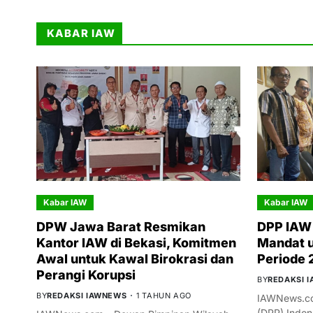
KABAR IAW
Kabar IAW
Kabar IAW
DPW Jawa Barat Resmikan
DPP IAW 
Kantor IAW di Bekasi, Komitmen
Mandat 
Awal untuk Kawal Birokrasi dan
Periode
Perangi Korupsi
BY
REDAKSI 
BY
REDAKSI IAWNEWS
1 TAHUN AGO
IAWNews.co
(DPP) Indon