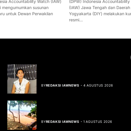
esia Accountability Watch (IAW)
(DPW) Indonesia Accountability
mi mengumumkan susunan
(IAW) Jawa Tengah dan Daerah
ru untuk Dewan Perwakilan
Yogyakarta (DIY) melakukan ku
resmi…
YOU MIGHT LIKE
Rocha Gibson Debut Lewat Single
Dibalik Tawaku Bergenre Slow Rock
BY
REDAKSI IAWNEWS
4 AGUSTUS 2026
Teluk Mata Ikan Keruh, Nelayan Soroti
Dampak Cut and Fill
BY
REDAKSI IAWNEWS
1 AGUSTUS 2026