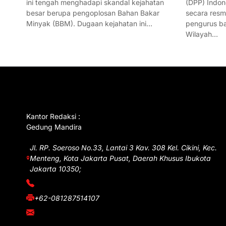
ini tengah menghadapi skandal kejahatan
(DPP) Indon
besar berupa pengoplosan Bahan Bakar
secara res
Minyak (BBM). Dugaan kejahatan ini…
pengurus ba
Wilayah…
GET IN TOUCH
Kantor Redaksi :
Gedung Mandira
Jl. RP. Soeroso No.33, Lantai 3 Kav. 308 Kel. Cikini, Kec.
Menteng, Kota Jakarta Pusat, Daerah Khusus Ibukota
Jakarta 10350;
(021) 3908026
+62-081287514107
adm@iawnews.com