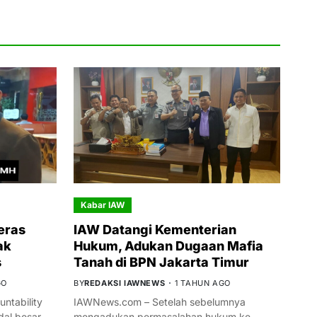
Kabar IAW
eras
IAW Datangi Kementerian
ak
Hukum, Adukan Dugaan Mafia
s
Tanah di BPN Jakarta Timur
GO
BY
REDAKSI IAWNEWS
1 TAHUN AGO
ntability
IAWNews.com – Setelah sebelumnya
al besar
mengadukan permasalahan hukum ke