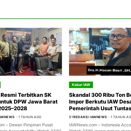
Kabar IAW
Resmi Terbitkan SK
Skandal 300 Ribu Ton B
untuk DPW Jawa Barat
Impor Berkutu IAW Des
 2025–2028
Pemerintah Usut Tunta
IAWNEWS
1 TAHUN AGO
BY
REDAKSI IAWNEWS
1 TAHUN A
m – Dewan Pimpinan Pusat
IAWNews.com – Indonesia Accou
esia Accountability Watch (IAW)
Watch (IAW) mengungkap skand