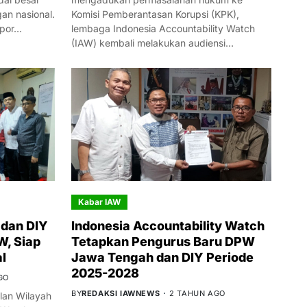
n nasional.
Komisi Pemberantasan Korupsi (KPK),
mpor…
lembaga Indonesia Accountability Watch
(IAW) kembali melakukan audiensi…
Kabar IAW
dan DIY
Indonesia Accountability Watch
W, Siap
Tetapkan Pengurus Baru DPW
l
Jawa Tengah dan DIY Periode
2025-2028
GO
BY
REDAKSI IAWNEWS
2 TAHUN AGO
an Wilayah