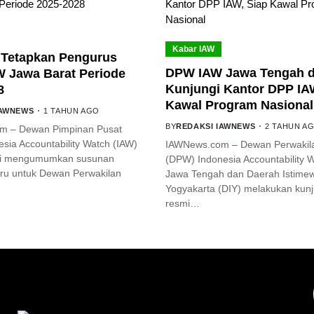
Kabar IAW
Tetapkan Pengurus
DPW IAW Jawa Tengah d
 Jawa Barat Periode
Kunjungi Kantor DPP IA
8
Kawal Program Nasional
IAWNEWS
1 TAHUN AGO
BY
REDAKSI IAWNEWS
2 TAHUN A
m – Dewan Pimpinan Pusat
sia Accountability Watch (IAW)
IAWNews.com – Dewan Perwakil
mi mengumumkan susunan
(DPW) Indonesia Accountability 
ru untuk Dewan Perwakilan
Jawa Tengah dan Daerah Istime
Yogyakarta (DIY) melakukan kun
resmi…
YOU MIGHT LIKE