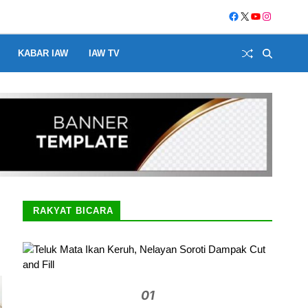
KABAR IAW
IAW TV
RAKYAT BICARA
01