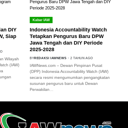
Kabar IAW
an DIY
Indonesia Accountability Watch
W, Siap
Tetapkan Pengurus Baru DPW
Jawa Tengah dan DIY Periode
2025-2028
GO
BY
REDAKSI IAWNEWS
2 TAHUN AGO
an Wilayah
Watch (IAW)
IAWNews.com – Dewan Pimpinan Pusat
wa
(DPP) Indonesia Accountability Watch (IAW)
jungan
secara resmi mengumumkan pengangkatan
susunan pengurus baru untuk Dewan
Perwakilan…