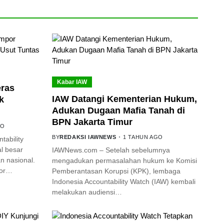
Kabar IAW
eras
IAW Datangi Kementerian Hukum,
k
Adukan Dugaan Mafia Tanah di
BPN Jakarta Timur
GO
BY
REDAKSI IAWNEWS
1 TAHUN AGO
ability
l besar
IAWNews.com – Setelah sebelumnya
 nasional.
mengadukan permasalahan hukum ke Komisi
por…
Pemberantasan Korupsi (KPK), lembaga
Indonesia Accountability Watch (IAW) kembali
melakukan audiensi…