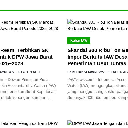
Kabar IAW
Resmi Terbitkan SK
Skandal 300 Ribu Ton B
ntuk DPW Jawa Barat
Impor Berkutu IAW Desa
2025–2028
Pemerintah Usut Tuntas
IAWNEWS
1 TAHUN AGO
BY
REDAKSI IAWNEWS
1 TAHUN A
m – Dewan Pimpinan Pusat
IAWNews.com – Indonesia Account
sia Accountability Watch (IAW)
Watch (IAW) mengungkap skanda
i menerbitkan Surat Keputusan
yang mengguncang sektor pangan
 untuk kepengurusan baru…
Sebanyak 300 ribu ton beras im