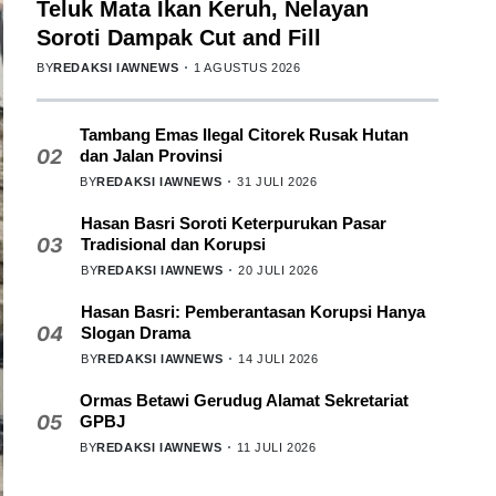
Teluk Mata Ikan Keruh, Nelayan
Soroti Dampak Cut and Fill
BY
REDAKSI IAWNEWS
1 AGUSTUS 2026
Tambang Emas Ilegal Citorek Rusak Hutan
02
dan Jalan Provinsi
BY
REDAKSI IAWNEWS
31 JULI 2026
Hasan Basri Soroti Keterpurukan Pasar
03
Tradisional dan Korupsi
BY
REDAKSI IAWNEWS
20 JULI 2026
Hasan Basri: Pemberantasan Korupsi Hanya
04
Slogan Drama
BY
REDAKSI IAWNEWS
14 JULI 2026
Ormas Betawi Gerudug Alamat Sekretariat
05
GPBJ
BY
REDAKSI IAWNEWS
11 JULI 2026