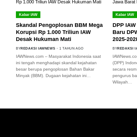
Kabar IAW
Kabar IAW
Skandal Pengoplosan BBM Mega
DPP IAW 
Korupsi Rp 1.000 Triliun IAW
Baru DPW
Desak Hukuman Mati
2025-202
BY
REDAKSI IAWNEWS
1 TAHUN AGO
BY
REDAKSI 
IAWNews.com – Masyarakat Indonesia saat
IAWNews.co
ini tengah menghadapi skandal kejahatan
(DPP) Indone
besar berupa pengoplosan Bahan Bakar
secara res
Minyak (BBM). Dugaan kejahatan ini…
pengurus ba
Wilayah…
GET IN TOUCH