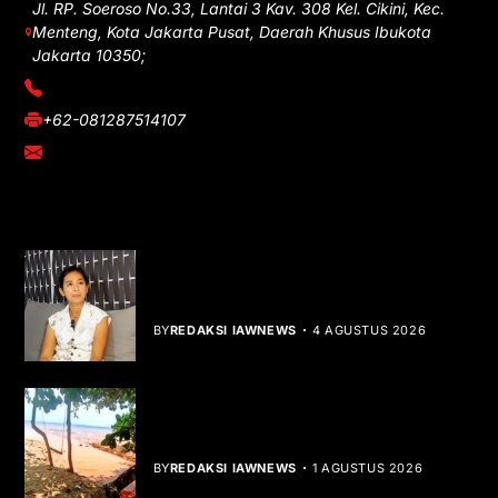
Jl. RP. Soeroso No.33, Lantai 3 Kav. 308 Kel. Cikini, Kec.
Menteng, Kota Jakarta Pusat, Daerah Khusus Ibukota
Jakarta 10350;
(021) 3908026
+62-081287514107
adm@iawnews.com
YOU MIGHT LIKE
Rocha Gibson Debut Lewat Single
Dibalik Tawaku Bergenre Slow Rock
BY
REDAKSI IAWNEWS
4 AGUSTUS 2026
Teluk Mata Ikan Keruh, Nelayan Soroti
Dampak Cut and Fill
BY
REDAKSI IAWNEWS
1 AGUSTUS 2026