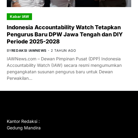
Kabar IAW
Indonesia Accountability Watch Tetapkan
Pengurus Baru DPW Jawa Tengah dan DIY
Periode 2025-2028
BY
REDAKSI IAWNEWS
2 TAHUN AGO
IAWNews.com – Dewan Pimpinan Pusat (DPP) Indonesia
Accountability Watch (IAW) secara resmi mengumumkan
pengangkatan susunan pengurus baru untuk Dewan
Perwakilan…
GET IN TOUCH
Kantor Redaksi :
Gedung Mandira