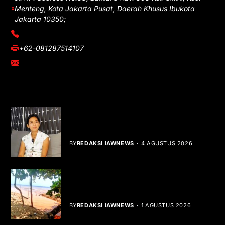
Menteng, Kota Jakarta Pusat, Daerah Khusus Ibukota
Jakarta 10350;
(021) 3908026
+62-081287514107
adm@iawnews.com
YOU MIGHT LIKE
Rocha Gibson Debut Lewat Single
Dibalik Tawaku Bergenre Slow Rock
BY
REDAKSI IAWNEWS
4 AGUSTUS 2026
Teluk Mata Ikan Keruh, Nelayan Soroti
Dampak Cut and Fill
BY
REDAKSI IAWNEWS
1 AGUSTUS 2026