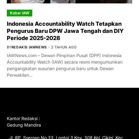
Kabar IAW
Indonesia Accountability Watch Tetapkan
Pengurus Baru DPW Jawa Tengah dan DIY
Periode 2025-2028
BY
REDAKSI IAWNEWS
2 TAHUN AGO
IAWNews.com – Dewan Pimpinan Pusat (DPP) Indonesia
Accountability Watch (IAW) secara resmi mengumumkan
pengangkatan susunan pengurus baru untuk Dewan
Perwakilan…
GET IN TOUCH
Kantor Redaksi :
Gedung Mandira
Jl. RP. Soeroso No.33, Lantai 3 Kav. 308 Kel. Cikini, Kec.