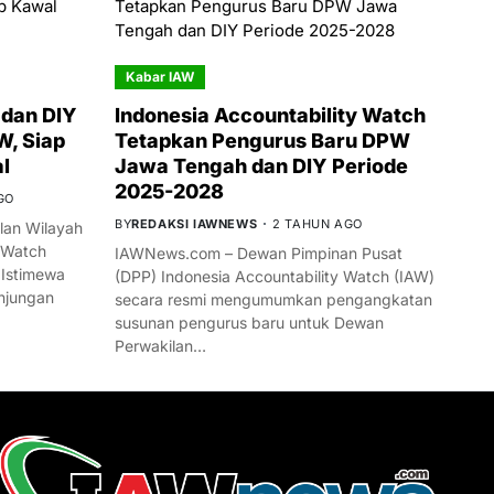
Kabar IAW
dan DIY
Indonesia Accountability Watch
W, Siap
Tetapkan Pengurus Baru DPW
l
Jawa Tengah dan DIY Periode
2025-2028
GO
BY
REDAKSI IAWNEWS
2 TAHUN AGO
an Wilayah
 Watch
IAWNews.com – Dewan Pimpinan Pusat
 Istimewa
(DPP) Indonesia Accountability Watch (IAW)
njungan
secara resmi mengumumkan pengangkatan
susunan pengurus baru untuk Dewan
Perwakilan…