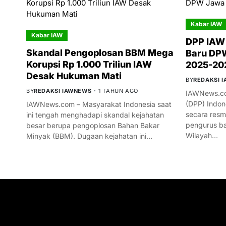
Kabar IAW
Kabar IAW
DPP IAW
Skandal Pengoplosan BBM Mega
Baru DPW
Korupsi Rp 1.000 Triliun IAW
2025-20
Desak Hukuman Mati
BY
REDAKSI 
BY
REDAKSI IAWNEWS
1 TAHUN AGO
IAWNews.co
(DPP) Indon
IAWNews.com – Masyarakat Indonesia saat
secara res
ini tengah menghadapi skandal kejahatan
pengurus ba
besar berupa pengoplosan Bahan Bakar
Wilayah…
Minyak (BBM). Dugaan kejahatan ini…
GET IN TOUCH