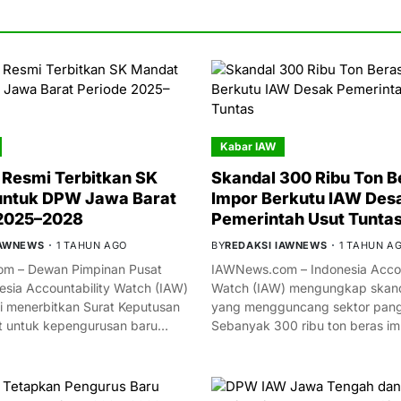
Kabar IAW
Resmi Terbitkan SK
Skandal 300 Ribu Ton B
untuk DPW Jawa Barat
Impor Berkutu IAW Des
 2025–2028
Pemerintah Usut Tunta
IAWNEWS
1 TAHUN AGO
BY
REDAKSI IAWNEWS
1 TAHUN A
m – Dewan Pimpinan Pusat
IAWNews.com – Indonesia Accou
esia Accountability Watch (IAW)
Watch (IAW) mengungkap skand
i menerbitkan Surat Keputusan
yang mengguncang sektor panga
t untuk kepengurusan baru…
Sebanyak 300 ribu ton beras i