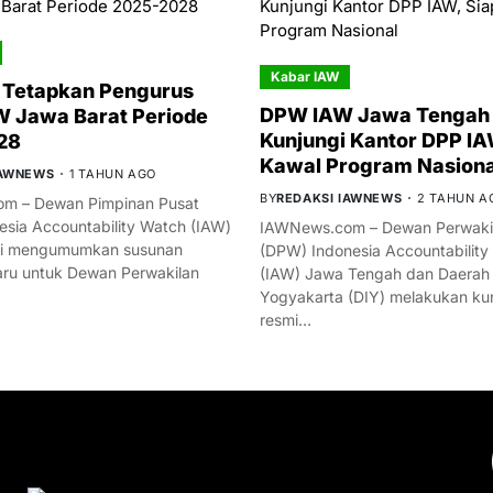
Kabar IAW
 Tetapkan Pengurus
DPW IAW Jawa Tengah 
 Jawa Barat Periode
Kunjungi Kantor DPP IA
28
Kawal Program Nasiona
IAWNEWS
1 TAHUN AGO
BY
REDAKSI IAWNEWS
2 TAHUN A
m – Dewan Pimpinan Pusat
esia Accountability Watch (IAW)
IAWNews.com – Dewan Perwakil
mi mengumumkan susunan
(DPW) Indonesia Accountability
ru untuk Dewan Perwakilan
(IAW) Jawa Tengah dan Daerah
Yogyakarta (DIY) melakukan ku
resmi…
YOU MIGHT LIKE