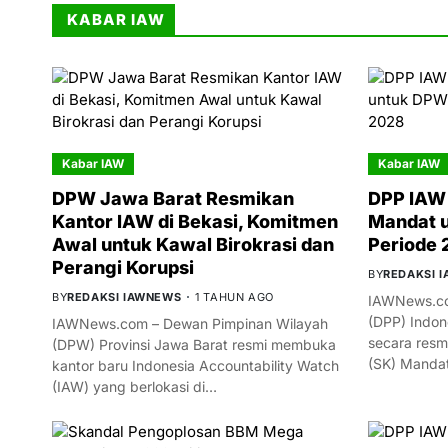
KABAR IAW
Kabar IAW
Kabar IAW
DPW Jawa Barat Resmikan
DPP IAW 
Kantor IAW di Bekasi, Komitmen
Mandat 
Awal untuk Kawal Birokrasi dan
Periode
Perangi Korupsi
BY
REDAKSI 
BY
REDAKSI IAWNEWS
1 TAHUN AGO
IAWNews.co
(DPP) Indon
IAWNews.com – Dewan Pimpinan Wilayah
secara resm
(DPW) Provinsi Jawa Barat resmi membuka
(SK) Manda
kantor baru Indonesia Accountability Watch
(IAW) yang berlokasi di…