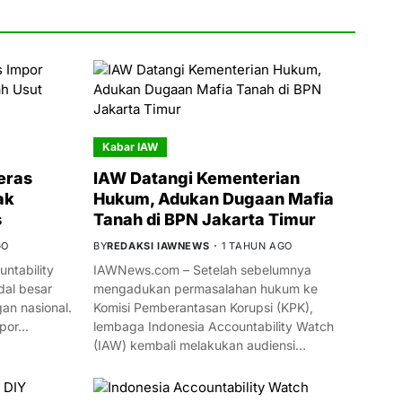
Kabar IAW
eras
IAW Datangi Kementerian
ak
Hukum, Adukan Dugaan Mafia
s
Tanah di BPN Jakarta Timur
GO
BY
REDAKSI IAWNEWS
1 TAHUN AGO
ntability
IAWNews.com – Setelah sebelumnya
al besar
mengadukan permasalahan hukum ke
n nasional.
Komisi Pemberantasan Korupsi (KPK),
mpor…
lembaga Indonesia Accountability Watch
(IAW) kembali melakukan audiensi…