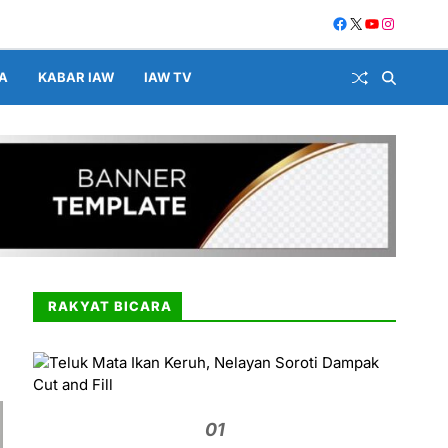
A
KABAR IAW
IAW TV
RAKYAT BICARA
01