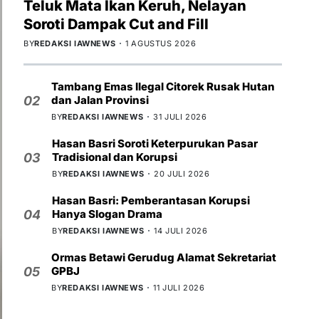
Teluk Mata Ikan Keruh, Nelayan
Soroti Dampak Cut and Fill
BY
REDAKSI IAWNEWS
1 AGUSTUS 2026
Tambang Emas Ilegal Citorek Rusak Hutan
dan Jalan Provinsi
02
BY
REDAKSI IAWNEWS
31 JULI 2026
Hasan Basri Soroti Keterpurukan Pasar
Tradisional dan Korupsi
03
BY
REDAKSI IAWNEWS
20 JULI 2026
Hasan Basri: Pemberantasan Korupsi
Hanya Slogan Drama
04
BY
REDAKSI IAWNEWS
14 JULI 2026
Ormas Betawi Gerudug Alamat Sekretariat
GPBJ
05
BY
REDAKSI IAWNEWS
11 JULI 2026