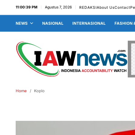
11:00:40 PM
Agustus 7, 2026
REDAKSI
About Us
Contact
Pe
NEWS
NASIONAL
INTERNASIONAL
FASHION 
Home
Koplo