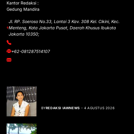
Kantor Redaksi :
Gedung Mandira
Jl. RP. Soeroso No.33, Lantai 3 Kav. 308 Kel. Cikini, Kec.
Menteng, Kota Jakarta Pusat, Daerah Khusus Ibukota
Jakarta 10350;
(021) 3908026
+62-081287514107
adm@iawnews.com
YOU MIGHT LIKE
Rocha Gibson Debut Lewat Single
Dibalik Tawaku Bergenre Slow Rock
BY
REDAKSI IAWNEWS
4 AGUSTUS 2026
Teluk Mata Ikan Keruh, Nelayan Soroti