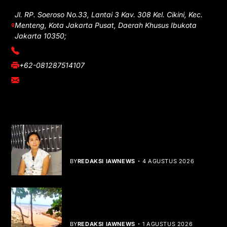
Jl. RP. Soeroso No.33, Lantai 3 Kav. 308 Kel. Cikini, Kec.
Menteng, Kota Jakarta Pusat, Daerah Khusus Ibukota
Jakarta 10350;
(021) 3908026
+62-081287514107
adm@iawnews.com
YOU MIGHT LIKE
Rocha Gibson Debut Lewat Single
Dibalik Tawaku Bergenre Slow Rock
BY
REDAKSI IAWNEWS
4 AGUSTUS 2026
Teluk Mata Ikan Keruh, Nelayan Soroti
Dampak Cut and Fill
BY
REDAKSI IAWNEWS
1 AGUSTUS 2026