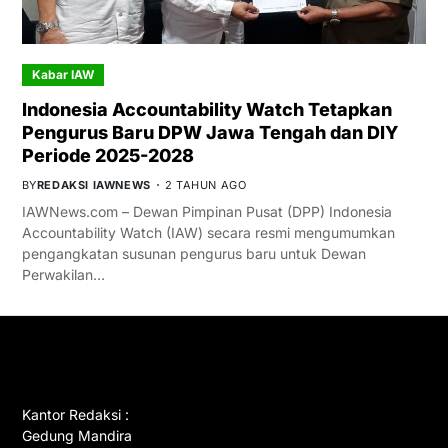
Kabar IAW
Indonesia Accountability Watch Tetapkan
Pengurus Baru DPW Jawa Tengah dan DIY
Periode 2025-2028
BY
REDAKSI IAWNEWS
2 TAHUN AGO
IAWNews.com – Dewan Pimpinan Pusat (DPP) Indonesia
Accountability Watch (IAW) secara resmi mengumumkan
pengangkatan susunan pengurus baru untuk Dewan
Perwakilan…
GET IN TOUCH
Kantor Redaksi :
Gedung Mandira