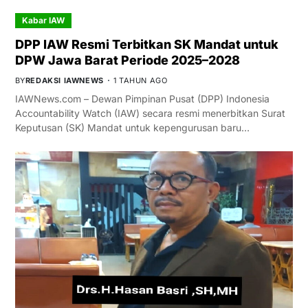
Kabar IAW
DPP IAW Resmi Terbitkan SK Mandat untuk
DPW Jawa Barat Periode 2025–2028
BY
REDAKSI IAWNEWS
1 TAHUN AGO
IAWNews.com – Dewan Pimpinan Pusat (DPP) Indonesia
Accountability Watch (IAW) secara resmi menerbitkan Surat
Keputusan (SK) Mandat untuk kepengurusan baru…