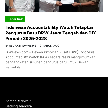
Kabar IAW
Indonesia Accountability Watch Tetapkan
Pengurus Baru DPW Jawa Tengah dan DIY
Periode 2025-2028
BY
REDAKSI IAWNEWS
2 TAHUN AGO
IAWNews.com – Dewan Pimpinan Pusat (DPP) Indonesia
Accountability Watch (IAW) secara resmi mengumumkan
pengangkatan susunan pengurus baru untuk Dewan
Perwakilan…
GET IN TOUCH
Kantor Redaksi :
Gedung Mandira