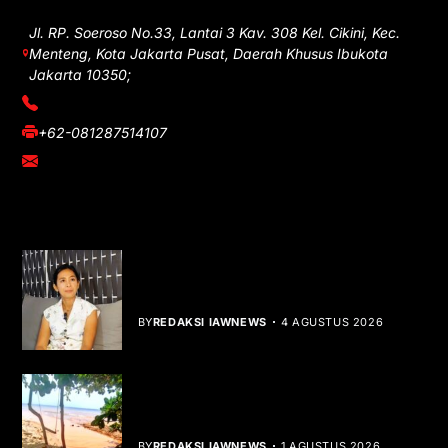
Jl. RP. Soeroso No.33, Lantai 3 Kav. 308 Kel. Cikini, Kec.
Menteng, Kota Jakarta Pusat, Daerah Khusus Ibukota
Jakarta 10350;
(021) 3908026
+62-081287514107
adm@iawnews.com
YOU MIGHT LIKE
Rocha Gibson Debut Lewat Single
Dibalik Tawaku Bergenre Slow Rock
BY
REDAKSI IAWNEWS
4 AGUSTUS 2026
Teluk Mata Ikan Keruh, Nelayan Soroti
Dampak Cut and Fill
BY
REDAKSI IAWNEWS
1 AGUSTUS 2026