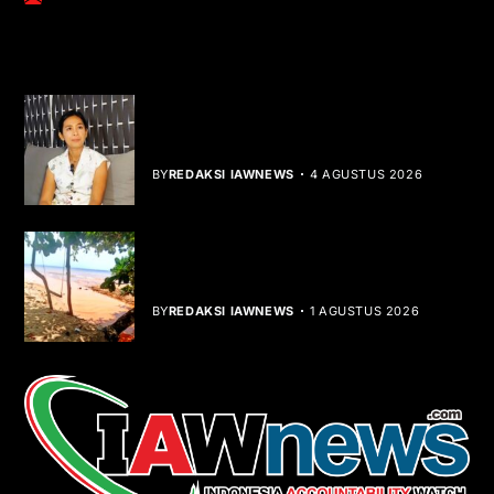
YOU MIGHT LIKE
Rocha Gibson Debut Lewat Single
Dibalik Tawaku Bergenre Slow Rock
BY
REDAKSI IAWNEWS
4 AGUSTUS 2026
Teluk Mata Ikan Keruh, Nelayan Soroti
Dampak Cut and Fill
BY
REDAKSI IAWNEWS
1 AGUSTUS 2026