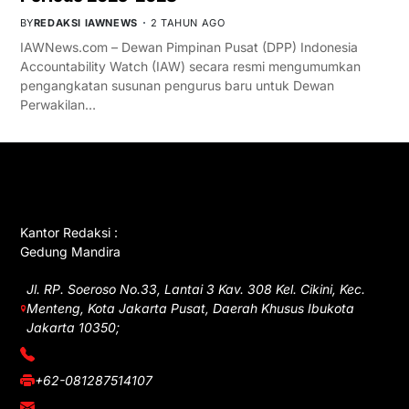
BY
REDAKSI IAWNEWS
2 TAHUN AGO
IAWNews.com – Dewan Pimpinan Pusat (DPP) Indonesia
Accountability Watch (IAW) secara resmi mengumumkan
pengangkatan susunan pengurus baru untuk Dewan
Perwakilan…
GET IN TOUCH
Kantor Redaksi :
Gedung Mandira
Jl. RP. Soeroso No.33, Lantai 3 Kav. 308 Kel. Cikini, Kec.
Menteng, Kota Jakarta Pusat, Daerah Khusus Ibukota
Jakarta 10350;
(021) 3908026
+62-081287514107
adm@iawnews.com