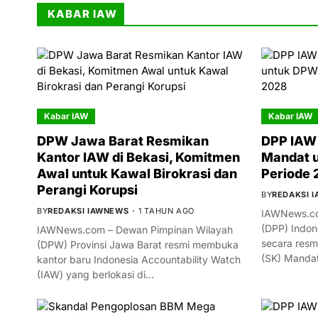
KABAR IAW
Kabar IAW
Kabar IAW
DPW Jawa Barat Resmikan
DPP IAW 
Kantor IAW di Bekasi, Komitmen
Mandat 
Awal untuk Kawal Birokrasi dan
Periode
Perangi Korupsi
BY
REDAKSI 
BY
REDAKSI IAWNEWS
1 TAHUN AGO
IAWNews.co
(DPP) Indon
IAWNews.com – Dewan Pimpinan Wilayah
secara resm
(DPW) Provinsi Jawa Barat resmi membuka
(SK) Manda
kantor baru Indonesia Accountability Watch
(IAW) yang berlokasi di…