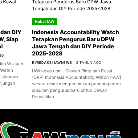
Kabar IAW
dan DIY
Indonesia Accountability Watch
W, Siap
Tetapkan Pengurus Baru DPW
l
Jawa Tengah dan DIY Periode
2025-2028
GO
BY
REDAKSI IAWNEWS
2 TAHUN AGO
an Wilayah
 Watch
IAWNews.com – Dewan Pimpinan Pusat
 Istimewa
(DPP) Indonesia Accountability Watch (IAW)
njungan
secara resmi mengumumkan pengangkatan
susunan pengurus baru untuk Dewan
Perwakilan…