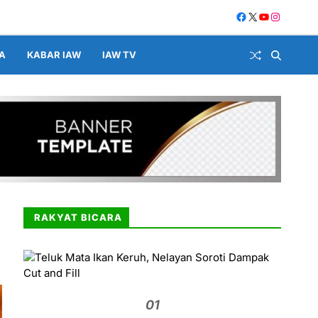
A
KABAR IAW
IAW TV
RAKYAT BICARA
01