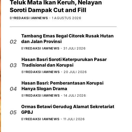
Teluk Mata Ikan Keruh, Nelayan
Soroti Dampak Cut and Fill
BY
REDAKSI IAWNEWS
1 AGUSTUS 2026
Tambang Emas Ilegal Citorek Rusak Hutan
dan Jalan Provinsi
02
BY
REDAKSI IAWNEWS
31 JULI 2026
Hasan Basri Soroti Keterpurukan Pasar
Tradisional dan Korupsi
03
BY
REDAKSI IAWNEWS
20 JULI 2026
Hasan Basri: Pemberantasan Korupsi
Hanya Slogan Drama
04
BY
REDAKSI IAWNEWS
14 JULI 2026
Ormas Betawi Gerudug Alamat Sekretariat
GPBJ
05
BY
REDAKSI IAWNEWS
11 JULI 2026