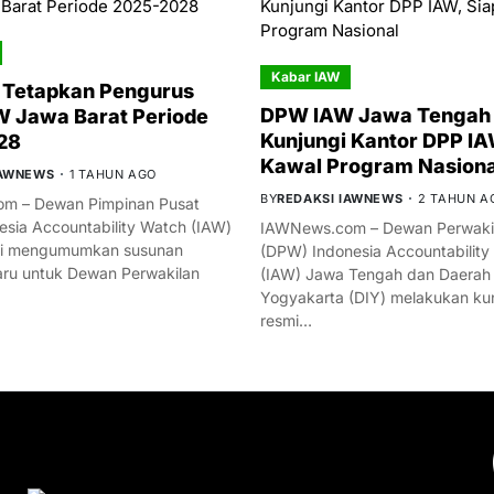
Kabar IAW
 Tetapkan Pengurus
DPW IAW Jawa Tengah 
 Jawa Barat Periode
Kunjungi Kantor DPP IA
28
Kawal Program Nasiona
IAWNEWS
1 TAHUN AGO
BY
REDAKSI IAWNEWS
2 TAHUN A
m – Dewan Pimpinan Pusat
esia Accountability Watch (IAW)
IAWNews.com – Dewan Perwakil
mi mengumumkan susunan
(DPW) Indonesia Accountability
ru untuk Dewan Perwakilan
(IAW) Jawa Tengah dan Daerah
Yogyakarta (DIY) melakukan ku
resmi…
YOU MIGHT LIKE