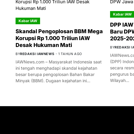
Kabar IAW
Kabar IAW
DPP IAW
Skandal Pengoplosan BBM Mega
Baru DPW
Korupsi Rp 1.000 Triliun IAW
2025-20
Desak Hukuman Mati
BY
REDAKSI 
BY
REDAKSI IAWNEWS
1 TAHUN AGO
IAWNews.co
(DPP) Indon
IAWNews.com – Masyarakat Indonesia saat
secara res
ini tengah menghadapi skandal kejahatan
pengurus ba
besar berupa pengoplosan Bahan Bakar
Wilayah…
Minyak (BBM). Dugaan kejahatan ini…
GET IN TOUCH