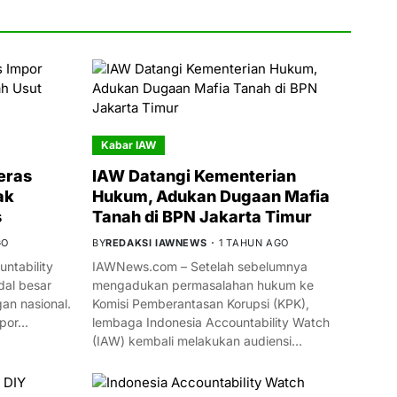
Kabar IAW
eras
IAW Datangi Kementerian
ak
Hukum, Adukan Dugaan Mafia
s
Tanah di BPN Jakarta Timur
GO
BY
REDAKSI IAWNEWS
1 TAHUN AGO
ntability
IAWNews.com – Setelah sebelumnya
al besar
mengadukan permasalahan hukum ke
n nasional.
Komisi Pemberantasan Korupsi (KPK),
mpor…
lembaga Indonesia Accountability Watch
(IAW) kembali melakukan audiensi…