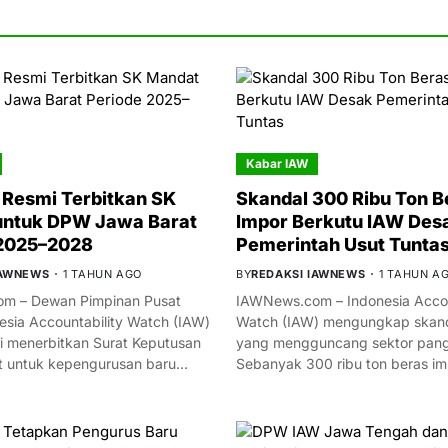
Kabar IAW
Resmi Terbitkan SK
Skandal 300 Ribu Ton B
untuk DPW Jawa Barat
Impor Berkutu IAW Des
 2025–2028
Pemerintah Usut Tunta
IAWNEWS
1 TAHUN AGO
BY
REDAKSI IAWNEWS
1 TAHUN A
m – Dewan Pimpinan Pusat
IAWNews.com – Indonesia Accou
esia Accountability Watch (IAW)
Watch (IAW) mengungkap skand
i menerbitkan Surat Keputusan
yang mengguncang sektor panga
t untuk kepengurusan baru…
Sebanyak 300 ribu ton beras i