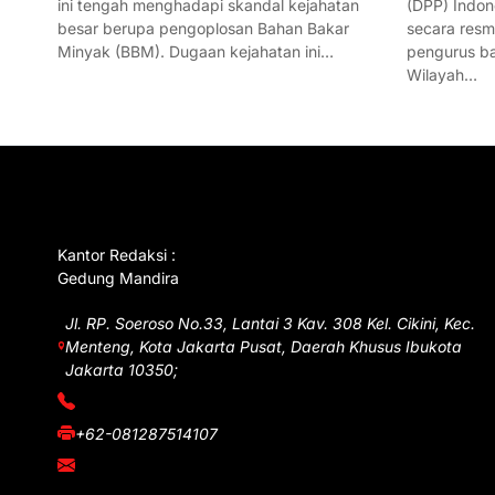
ini tengah menghadapi skandal kejahatan
(DPP) Indon
besar berupa pengoplosan Bahan Bakar
secara res
Minyak (BBM). Dugaan kejahatan ini…
pengurus ba
Wilayah…
GET IN TOUCH
Kantor Redaksi :
Gedung Mandira
Jl. RP. Soeroso No.33, Lantai 3 Kav. 308 Kel. Cikini, Kec.
Menteng, Kota Jakarta Pusat, Daerah Khusus Ibukota
Jakarta 10350;
(021) 3908026
+62-081287514107
adm@iawnews.com