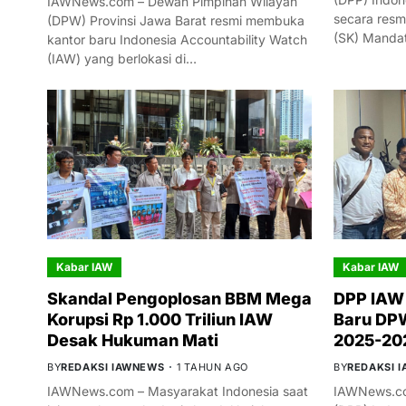
IAWNews.com – Dewan Pimpinan Wilayah
secara resm
(DPW) Provinsi Jawa Barat resmi membuka
(SK) Manda
kantor baru Indonesia Accountability Watch
(IAW) yang berlokasi di…
Kabar IAW
Kabar IAW
Skandal Pengoplosan BBM Mega
DPP IAW
Korupsi Rp 1.000 Triliun IAW
Baru DPW
Desak Hukuman Mati
2025-20
BY
REDAKSI IAWNEWS
1 TAHUN AGO
BY
REDAKSI 
IAWNews.com – Masyarakat Indonesia saat
IAWNews.co