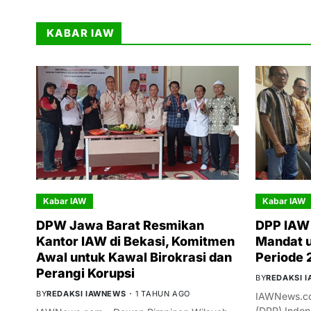
KABAR IAW
Kabar IAW
Kabar IAW
DPW Jawa Barat Resmikan
DPP IAW 
Kantor IAW di Bekasi, Komitmen
Mandat 
Awal untuk Kawal Birokrasi dan
Periode
Perangi Korupsi
BY
REDAKSI 
BY
REDAKSI IAWNEWS
1 TAHUN AGO
IAWNews.co
(DPP) Indon