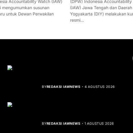
esia Accountability Watch (IAW)
(DPW) Indonesia Accountability
mi mengumumkan susunan
(IAW) Jawa Tengah dan Daerah
ru untuk Dewan Perwakilan
Yogyakarta (DIY) melakukan ku
resmi…
YOU MIGHT LIKE
Rocha Gibson Debut Lewat Single
Dibalik Tawaku Bergenre Slow Rock
BY
REDAKSI IAWNEWS
4 AGUSTUS 2026
Teluk Mata Ikan Keruh, Nelayan Soroti
Dampak Cut and Fill
BY
REDAKSI IAWNEWS
1 AGUSTUS 2026