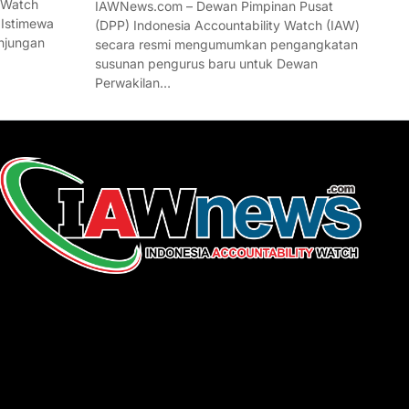
 Watch
IAWNews.com – Dewan Pimpinan Pusat
 Istimewa
(DPP) Indonesia Accountability Watch (IAW)
njungan
secara resmi mengumumkan pengangkatan
susunan pengurus baru untuk Dewan
Perwakilan…