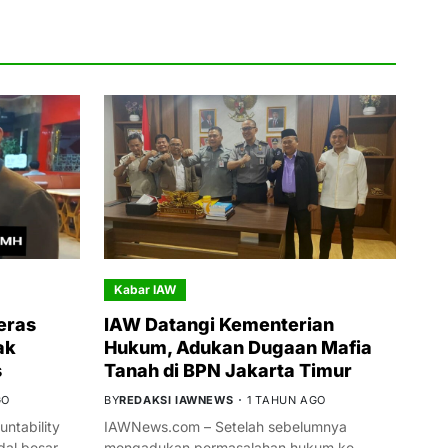
Kabar IAW
eras
IAW Datangi Kementerian
ak
Hukum, Adukan Dugaan Mafia
s
Tanah di BPN Jakarta Timur
GO
BY
REDAKSI IAWNEWS
1 TAHUN AGO
ntability
IAWNews.com – Setelah sebelumnya
al besar
mengadukan permasalahan hukum ke