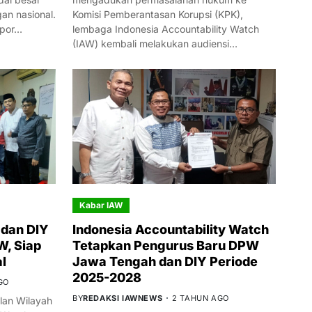
n nasional.
Komisi Pemberantasan Korupsi (KPK),
mpor…
lembaga Indonesia Accountability Watch
(IAW) kembali melakukan audiensi…
Kabar IAW
dan DIY
Indonesia Accountability Watch
W, Siap
Tetapkan Pengurus Baru DPW
l
Jawa Tengah dan DIY Periode
2025-2028
GO
BY
REDAKSI IAWNEWS
2 TAHUN AGO
an Wilayah