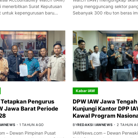
i menerbitkan Surat Keputusan
yang mengguncang sektor panga
t untuk kepengurusan baru…
Sebanyak 300 ribu ton beras i
Kabar IAW
 Tetapkan Pengurus
DPW IAW Jawa Tengah 
 Jawa Barat Periode
Kunjungi Kantor DPP IA
28
Kawal Program Nasiona
IAWNEWS
1 TAHUN AGO
BY
REDAKSI IAWNEWS
2 TAHUN A
m – Dewan Pimpinan Pusat
IAWNews.com – Dewan Perwakil