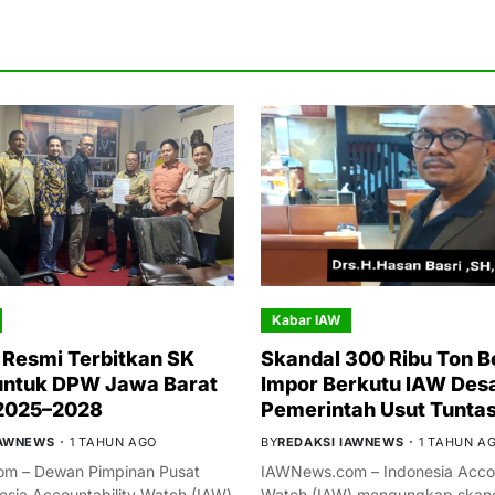
Kabar IAW
Resmi Terbitkan SK
Skandal 300 Ribu Ton B
untuk DPW Jawa Barat
Impor Berkutu IAW Des
 2025–2028
Pemerintah Usut Tunta
IAWNEWS
1 TAHUN AGO
BY
REDAKSI IAWNEWS
1 TAHUN A
m – Dewan Pimpinan Pusat
IAWNews.com – Indonesia Accou
esia Accountability Watch (IAW)
Watch (IAW) mengungkap skand