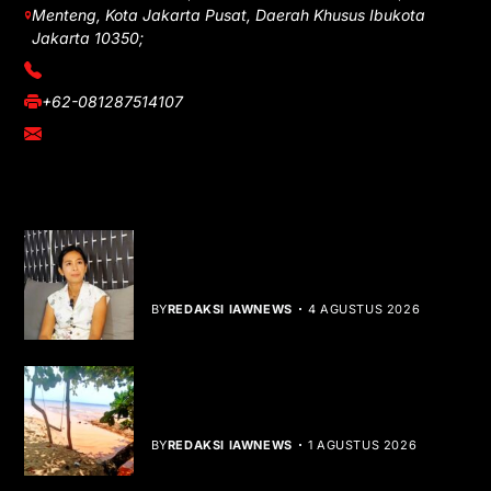
Menteng, Kota Jakarta Pusat, Daerah Khusus Ibukota
Jakarta 10350;
(021) 3908026
+62-081287514107
adm@iawnews.com
YOU MIGHT LIKE
Rocha Gibson Debut Lewat Single
Dibalik Tawaku Bergenre Slow Rock
BY
REDAKSI IAWNEWS
4 AGUSTUS 2026
Teluk Mata Ikan Keruh, Nelayan Soroti
Dampak Cut and Fill
BY
REDAKSI IAWNEWS
1 AGUSTUS 2026