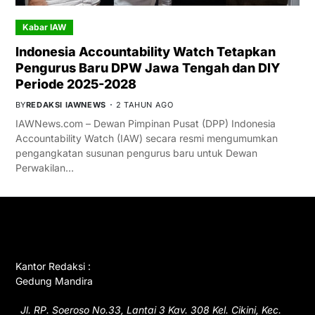
Kabar IAW
Indonesia Accountability Watch Tetapkan
Pengurus Baru DPW Jawa Tengah dan DIY
Periode 2025-2028
BY
REDAKSI IAWNEWS
2 TAHUN AGO
IAWNews.com – Dewan Pimpinan Pusat (DPP) Indonesia
Accountability Watch (IAW) secara resmi mengumumkan
pengangkatan susunan pengurus baru untuk Dewan
Perwakilan…
GET IN TOUCH
Kantor Redaksi :
Gedung Mandira
Jl. RP. Soeroso No.33, Lantai 3 Kav. 308 Kel. Cikini, Kec.