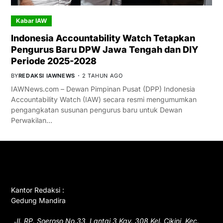
Kabar IAW
Indonesia Accountability Watch Tetapkan
Pengurus Baru DPW Jawa Tengah dan DIY
Periode 2025-2028
BY
REDAKSI IAWNEWS
2 TAHUN AGO
IAWNews.com – Dewan Pimpinan Pusat (DPP) Indonesia
Accountability Watch (IAW) secara resmi mengumumkan
pengangkatan susunan pengurus baru untuk Dewan
Perwakilan…
GET IN TOUCH
Kantor Redaksi :
Gedung Mandira
Jl. RP. Soeroso No.33, Lantai 3 Kav. 308 Kel. Cikini, Kec.