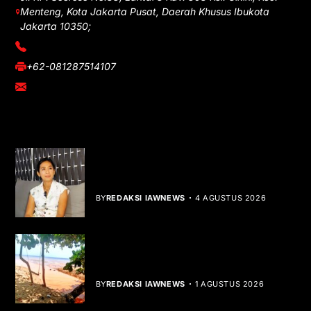
Menteng, Kota Jakarta Pusat, Daerah Khusus Ibukota
Jakarta 10350;
(021) 3908026
+62-081287514107
adm@iawnews.com
YOU MIGHT LIKE
Rocha Gibson Debut Lewat Single
Dibalik Tawaku Bergenre Slow Rock
BY
REDAKSI IAWNEWS
4 AGUSTUS 2026
Teluk Mata Ikan Keruh, Nelayan Soroti
Dampak Cut and Fill
BY
REDAKSI IAWNEWS
1 AGUSTUS 2026