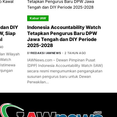
Kabar IAW
dan DIY
Indonesia Accountability Watch
W, Siap
Tetapkan Pengurus Baru DPW
l
Jawa Tengah dan DIY Periode
2025-2028
GO
BY
REDAKSI IAWNEWS
2 TAHUN AGO
an Wilayah
 Watch
IAWNews.com – Dewan Pimpinan Pusat
 Istimewa
(DPP) Indonesia Accountability Watch (IAW)
njungan
secara resmi mengumumkan pengangkatan
susunan pengurus baru untuk Dewan
Perwakilan…