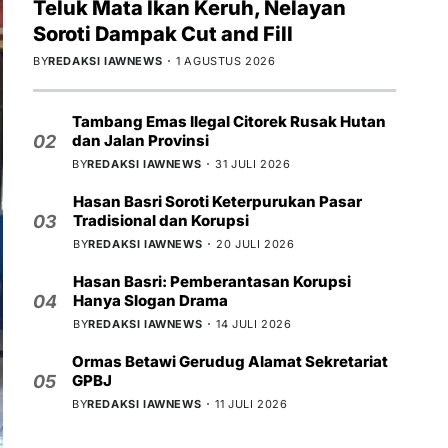
Teluk Mata Ikan Keruh, Nelayan
Soroti Dampak Cut and Fill
BY
REDAKSI IAWNEWS
1 AGUSTUS 2026
Tambang Emas Ilegal Citorek Rusak Hutan
dan Jalan Provinsi
02
BY
REDAKSI IAWNEWS
31 JULI 2026
Hasan Basri Soroti Keterpurukan Pasar
Tradisional dan Korupsi
03
BY
REDAKSI IAWNEWS
20 JULI 2026
Hasan Basri: Pemberantasan Korupsi
Hanya Slogan Drama
04
BY
REDAKSI IAWNEWS
14 JULI 2026
Ormas Betawi Gerudug Alamat Sekretariat
GPBJ
05
BY
REDAKSI IAWNEWS
11 JULI 2026