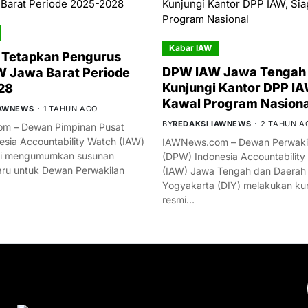
Kabar IAW
 Tetapkan Pengurus
DPW IAW Jawa Tengah 
 Jawa Barat Periode
Kunjungi Kantor DPP IA
28
Kawal Program Nasiona
IAWNEWS
1 TAHUN AGO
BY
REDAKSI IAWNEWS
2 TAHUN A
m – Dewan Pimpinan Pusat
esia Accountability Watch (IAW)
IAWNews.com – Dewan Perwakil
mi mengumumkan susunan
(DPW) Indonesia Accountability
ru untuk Dewan Perwakilan
(IAW) Jawa Tengah dan Daerah
Yogyakarta (DIY) melakukan ku
resmi…
YOU MIGHT LIKE