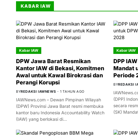
KABAR IAW
Kabar IAW
Kabar IAW
DPW Jawa Barat Resmikan
DPP IAW 
Kantor IAW di Bekasi, Komitmen
Mandat 
Awal untuk Kawal Birokrasi dan
Periode
Perangi Korupsi
BY
REDAKSI 
BY
REDAKSI IAWNEWS
1 TAHUN AGO
IAWNews.co
(DPP) Indon
IAWNews.com – Dewan Pimpinan Wilayah
secara resm
(DPW) Provinsi Jawa Barat resmi membuka
(SK) Manda
kantor baru Indonesia Accountability Watch
(IAW) yang berlokasi di…