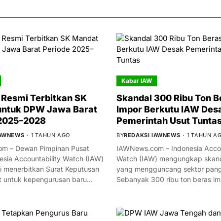
Kabar IAW
Resmi Terbitkan SK
Skandal 300 Ribu Ton B
untuk DPW Jawa Barat
Impor Berkutu IAW Des
 2025–2028
Pemerintah Usut Tunta
IAWNEWS
1 TAHUN AGO
BY
REDAKSI IAWNEWS
1 TAHUN A
m – Dewan Pimpinan Pusat
IAWNews.com – Indonesia Accou
esia Accountability Watch (IAW)
Watch (IAW) mengungkap skand
i menerbitkan Surat Keputusan
yang mengguncang sektor panga
t untuk kepengurusan baru…
Sebanyak 300 ribu ton beras i