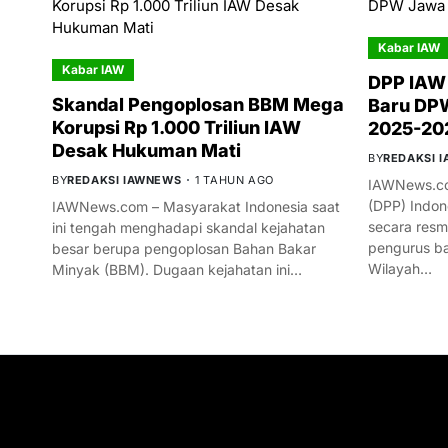
Kabar IAW
Kabar IAW
DPP IAW
Skandal Pengoplosan BBM Mega
Baru DPW
Korupsi Rp 1.000 Triliun IAW
2025-20
Desak Hukuman Mati
BY
REDAKSI 
BY
REDAKSI IAWNEWS
1 TAHUN AGO
IAWNews.co
(DPP) Indon
IAWNews.com – Masyarakat Indonesia saat
secara res
ini tengah menghadapi skandal kejahatan
pengurus ba
besar berupa pengoplosan Bahan Bakar
Wilayah…
Minyak (BBM). Dugaan kejahatan ini…
GET IN TOUCH