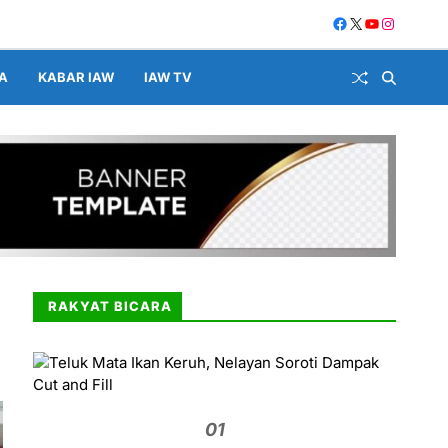
A
KABAR IAW
IAW TV
RAKYAT BICARA
01