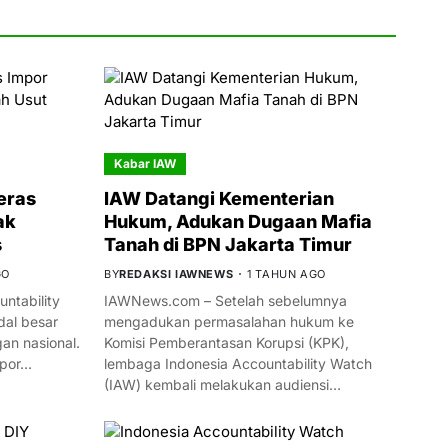
Kabar IAW
eras
IAW Datangi Kementerian
ak
Hukum, Adukan Dugaan Mafia
s
Tanah di BPN Jakarta Timur
GO
BY
REDAKSI IAWNEWS
1 TAHUN AGO
ntability
IAWNews.com – Setelah sebelumnya
al besar
mengadukan permasalahan hukum ke
n nasional.
Komisi Pemberantasan Korupsi (KPK),
mpor…
lembaga Indonesia Accountability Watch
(IAW) kembali melakukan audiensi…