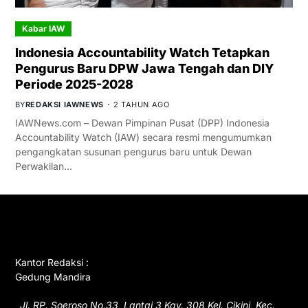
Kabar IAW
Indonesia Accountability Watch Tetapkan
Pengurus Baru DPW Jawa Tengah dan DIY
Periode 2025-2028
BY
REDAKSI IAWNEWS
2 TAHUN AGO
IAWNews.com – Dewan Pimpinan Pusat (DPP) Indonesia
Accountability Watch (IAW) secara resmi mengumumkan
pengangkatan susunan pengurus baru untuk Dewan
Perwakilan…
GET IN TOUCH
Kantor Redaksi :
Gedung Mandira
Jl. RP. Soeroso No.33, Lantai 3 Kav. 308 Kel. Cikini, Kec.