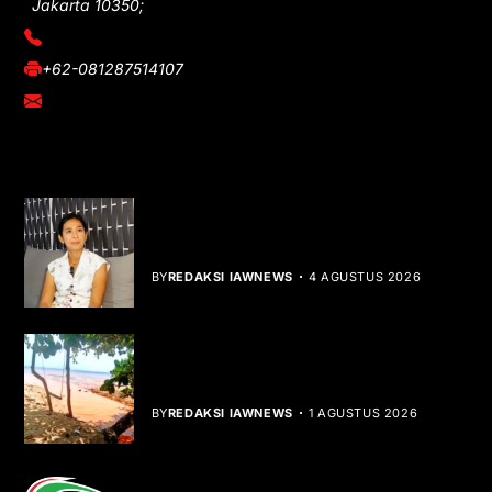
Jakarta 10350;
(021) 3908026
+62-081287514107
adm@iawnews.com
YOU MIGHT LIKE
Rocha Gibson Debut Lewat Single
Dibalik Tawaku Bergenre Slow Rock
BY
REDAKSI IAWNEWS
4 AGUSTUS 2026
Teluk Mata Ikan Keruh, Nelayan Soroti
Dampak Cut and Fill
BY
REDAKSI IAWNEWS
1 AGUSTUS 2026