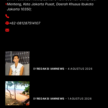
Menteng, Kota Jakarta Pusat, Daerah Khusus Ibukota
Jakarta 10350;
(021) 3908026
+62-081287514107
adm@iawnews.com
YOU MIGHT LIKE
Rocha Gibson Debut Lewat Single
Dibalik Tawaku Bergenre Slow Rock
BY
REDAKSI IAWNEWS
4 AGUSTUS 2026
Teluk Mata Ikan Keruh, Nelayan Soroti
Dampak Cut and Fill
BY
REDAKSI IAWNEWS
1 AGUSTUS 2026