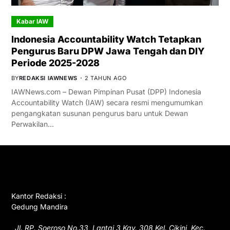
Kabar IAW
Indonesia Accountability Watch Tetapkan
Pengurus Baru DPW Jawa Tengah dan DIY
Periode 2025-2028
BY
REDAKSI IAWNEWS
2 TAHUN AGO
IAWNews.com – Dewan Pimpinan Pusat (DPP) Indonesia
Accountability Watch (IAW) secara resmi mengumumkan
pengangkatan susunan pengurus baru untuk Dewan
Perwakilan…
GET IN TOUCH
Kantor Redaksi :
Gedung Mandira
Jl. RP. Soeroso No.33, Lantai 3 Kav. 308 Kel. Cikini, Kec.