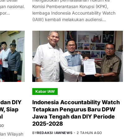
n nasional.
Komisi Pemberantasan Korupsi (KPK),
mpor…
lembaga Indonesia Accountability Watch
(IAW) kembali melakukan audiensi…
Kabar IAW
dan DIY
Indonesia Accountability Watch
W, Siap
Tetapkan Pengurus Baru DPW
l
Jawa Tengah dan DIY Periode
2025-2028
GO
BY
REDAKSI IAWNEWS
2 TAHUN AGO
an Wilayah