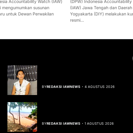
esia Accountability Watch (IAW)
(DPW) Indonesia Accountability
mi mengumumkan susunan
(IAW) Jawa Tengah dan Daerah
ru untuk Dewan Perwakilan
Yogyakarta (DIY) melakukan ku
resmi…
YOU MIGHT LIKE
Rocha Gibson Debut Lewat Single
Dibalik Tawaku Bergenre Slow Rock
BY
REDAKSI IAWNEWS
4 AGUSTUS 2026
Teluk Mata Ikan Keruh, Nelayan Soroti
Dampak Cut and Fill
BY
REDAKSI IAWNEWS
1 AGUSTUS 2026