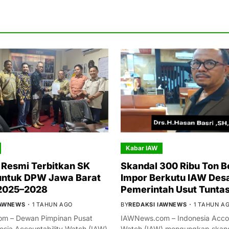
Kabar IAW
Resmi Terbitkan SK
Skandal 300 Ribu Ton B
untuk DPW Jawa Barat
Impor Berkutu IAW Des
 2025–2028
Pemerintah Usut Tunta
IAWNEWS
1 TAHUN AGO
BY
REDAKSI IAWNEWS
1 TAHUN A
m – Dewan Pimpinan Pusat
IAWNews.com – Indonesia Accou
esia Accountability Watch (IAW)
Watch (IAW) mengungkap skand