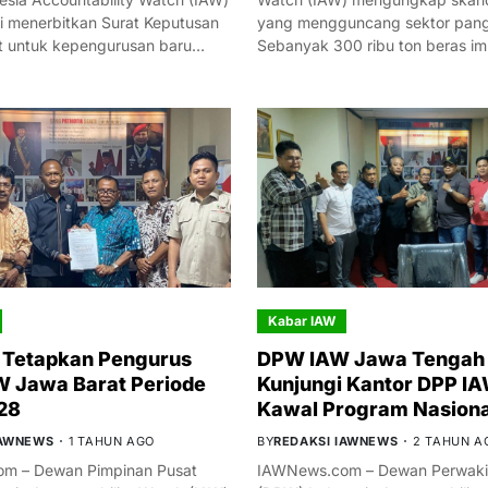
i menerbitkan Surat Keputusan
yang mengguncang sektor panga
t untuk kepengurusan baru…
Sebanyak 300 ribu ton beras i
Kabar IAW
 Tetapkan Pengurus
DPW IAW Jawa Tengah 
 Jawa Barat Periode
Kunjungi Kantor DPP IA
28
Kawal Program Nasiona
IAWNEWS
1 TAHUN AGO
BY
REDAKSI IAWNEWS
2 TAHUN A
m – Dewan Pimpinan Pusat
IAWNews.com – Dewan Perwakil