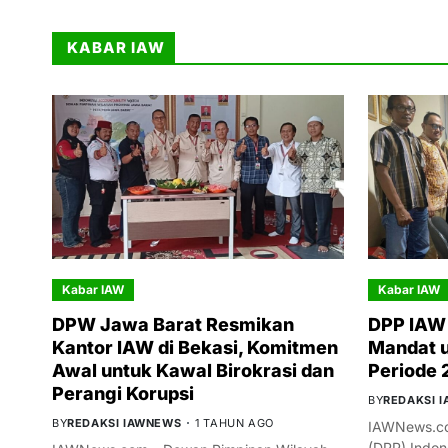
KABAR IAW
Kabar IAW
Kabar IAW
DPW Jawa Barat Resmikan
DPP IAW 
Kantor IAW di Bekasi, Komitmen
Mandat 
Awal untuk Kawal Birokrasi dan
Periode
Perangi Korupsi
BY
REDAKSI 
BY
REDAKSI IAWNEWS
1 TAHUN AGO
IAWNews.co
(DPP) Indon