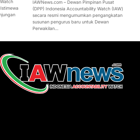
 Watch
IAWNews.com – Dewan Pimpinan Pusat
 Istimewa
(DPP) Indonesia Accountability Watch (IAW)
njungan
secara resmi mengumumkan pengangkatan
susunan pengurus baru untuk Dewan
Perwakilan…