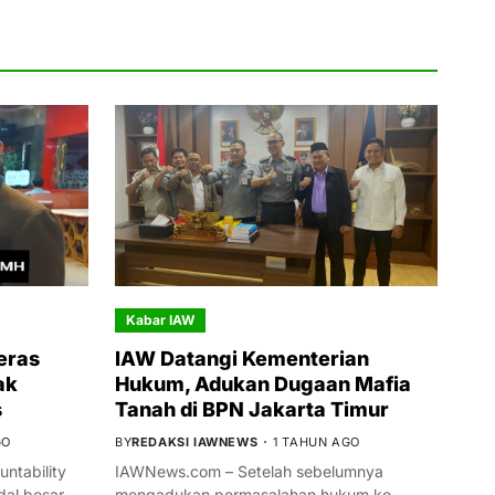
Kabar IAW
eras
IAW Datangi Kementerian
ak
Hukum, Adukan Dugaan Mafia
s
Tanah di BPN Jakarta Timur
GO
BY
REDAKSI IAWNEWS
1 TAHUN AGO
ntability
IAWNews.com – Setelah sebelumnya
al besar
mengadukan permasalahan hukum ke