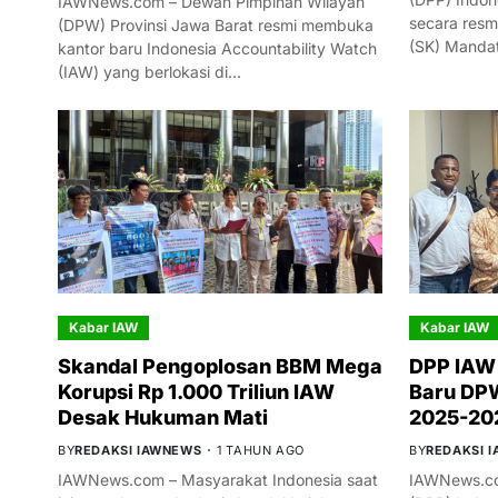
IAWNews.com – Dewan Pimpinan Wilayah
secara resm
(DPW) Provinsi Jawa Barat resmi membuka
(SK) Manda
kantor baru Indonesia Accountability Watch
(IAW) yang berlokasi di…
Kabar IAW
Kabar IAW
Skandal Pengoplosan BBM Mega
DPP IAW
Korupsi Rp 1.000 Triliun IAW
Baru DPW
Desak Hukuman Mati
2025-20
BY
REDAKSI IAWNEWS
1 TAHUN AGO
BY
REDAKSI 
IAWNews.com – Masyarakat Indonesia saat
IAWNews.co