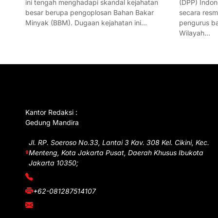
ini tengah menghadapi skandal kejahatan
(DPP) Indon
besar berupa pengoplosan Bahan Bakar
secara res
Minyak (BBM). Dugaan kejahatan ini…
pengurus ba
Wilayah…
GET IN TOUCH
Kantor Redaksi :
Gedung Mandira
Jl. RP. Soeroso No.33, Lantai 3 Kav. 308 Kel. Cikini, Kec.
Menteng, Kota Jakarta Pusat, Daerah Khusus Ibukota
Jakarta 10350;
(021) 3908026
+62-081287514107
adm@iawnews.com