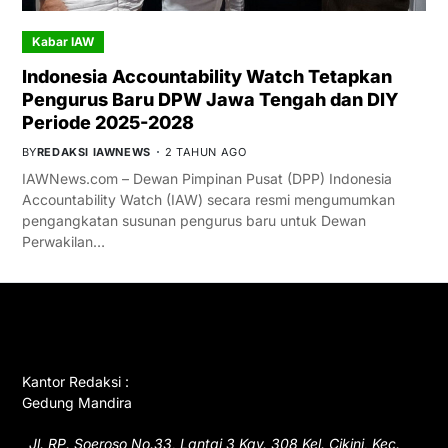
Kabar IAW
Indonesia Accountability Watch Tetapkan
Pengurus Baru DPW Jawa Tengah dan DIY
Periode 2025-2028
BY
REDAKSI IAWNEWS
2 TAHUN AGO
IAWNews.com – Dewan Pimpinan Pusat (DPP) Indonesia
Accountability Watch (IAW) secara resmi mengumumkan
pengangkatan susunan pengurus baru untuk Dewan
Perwakilan…
GET IN TOUCH
Kantor Redaksi :
Gedung Mandira
Jl. RP. Soeroso No.33, Lantai 3 Kav. 308 Kel. Cikini, Kec.