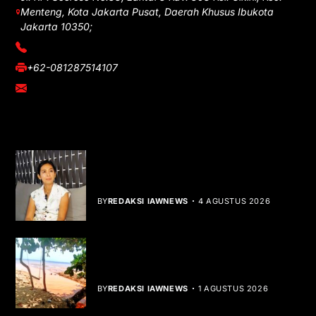
Menteng, Kota Jakarta Pusat, Daerah Khusus Ibukota
Jakarta 10350;
(021) 3908026
+62-081287514107
adm@iawnews.com
YOU MIGHT LIKE
Rocha Gibson Debut Lewat Single
Dibalik Tawaku Bergenre Slow Rock
BY
REDAKSI IAWNEWS
4 AGUSTUS 2026
Teluk Mata Ikan Keruh, Nelayan Soroti
Dampak Cut and Fill
BY
REDAKSI IAWNEWS
1 AGUSTUS 2026