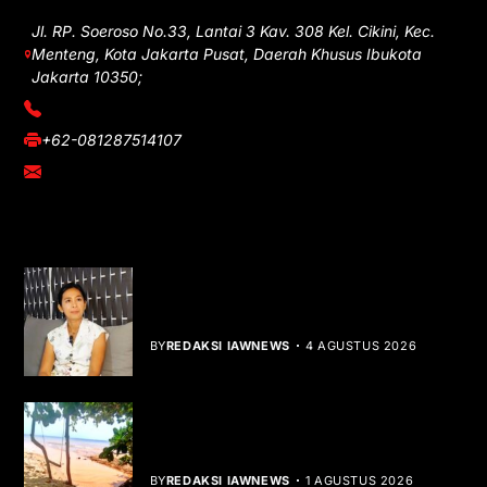
Jl. RP. Soeroso No.33, Lantai 3 Kav. 308 Kel. Cikini, Kec.
Menteng, Kota Jakarta Pusat, Daerah Khusus Ibukota
Jakarta 10350;
(021) 3908026
+62-081287514107
adm@iawnews.com
YOU MIGHT LIKE
Rocha Gibson Debut Lewat Single
Dibalik Tawaku Bergenre Slow Rock
BY
REDAKSI IAWNEWS
4 AGUSTUS 2026
Teluk Mata Ikan Keruh, Nelayan Soroti
Dampak Cut and Fill
BY
REDAKSI IAWNEWS
1 AGUSTUS 2026