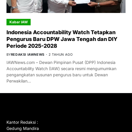
Kabar IAW
Indonesia Accountability Watch Tetapkan
Pengurus Baru DPW Jawa Tengah dan DIY
Periode 2025-2028
BY
REDAKSI IAWNEWS
2 TAHUN AGO
IAWNews.com – Dewan Pimpinan Pusat (DPP) Indonesia
Accountability Watch (IAW) secara resmi mengumumkan
pengangkatan susunan pengurus baru untuk Dewan
Perwakilan…
GET IN TOUCH
Kantor Redaksi :
Gedung Mandira