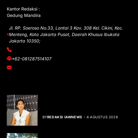
Kantor Redaksi :
Gedung Mandira
Jl. RP. Soeroso No.33, Lantai 3 Kav. 308 Kel. Cikini, Kec.
Menteng, Kota Jakarta Pusat, Daerah Khusus Ibukota
Jakarta 10350;
(021) 3908026
+62-081287514107
adm@iawnews.com
YOU MIGHT LIKE
Rocha Gibson Debut Lewat Single
Dibalik Tawaku Bergenre Slow Rock
BY
REDAKSI IAWNEWS
4 AGUSTUS 2026