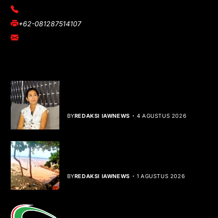
(021) 3908026
+62-081287514107
adm@iawnews.com
YOU MIGHT LIKE
Rocha Gibson Debut Lewat Single
Dibalik Tawaku Bergenre Slow Rock
BY
REDAKSI IAWNEWS
4 AGUSTUS 2026
Teluk Mata Ikan Keruh, Nelayan Soroti
Dampak Cut and Fill
BY
REDAKSI IAWNEWS
1 AGUSTUS 2026