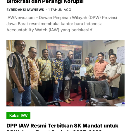
Birokrasi dan Perangi Korupsi
BY
REDAKSI IAWNEWS
1 TAHUN AGO
IAWNews.com – Dewan Pimpinan Wilayah (DPW) Provinsi
Jawa Barat resmi membuka kantor baru Indonesia
Accountability Watch (IAW) yang berlokasi di…
Kabar IAW
DPP IAW Resmi Terbitkan SK Mandat untuk