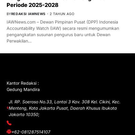
Periode 2025-2028
BY
REDAKSI IAWNEWS
2 TAHUN AGO
IAWNews.com – Dewan Pimpinan Pusat (DPP) Indonesia
Accountability Watch (IAW) secara resmi mengumumkan
pengangkatan susunan pengurus baru untuk Dewan
Perwakilan…
GET IN TOUCH
Kantor Redaksi :
Gedung Mandira
Jl. RP. Soeroso No.33, Lantai 3 Kav. 308 Kel. Cikini, Kec.
Menteng, Kota Jakarta Pusat, Daerah Khusus Ibukota
Jakarta 10350;
(021) 3908026
+62-081287514107