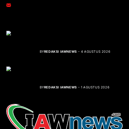
adm@iawnews.com
YOU MIGHT LIKE
Rocha Gibson Debut Lewat Single
Dibalik Tawaku Bergenre Slow Rock
BY
REDAKSI IAWNEWS
4 AGUSTUS 2026
Teluk Mata Ikan Keruh, Nelayan Soroti
Dampak Cut and Fill
BY
REDAKSI IAWNEWS
1 AGUSTUS 2026