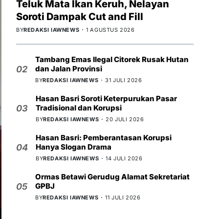
Teluk Mata Ikan Keruh, Nelayan
Soroti Dampak Cut and Fill
BY
REDAKSI IAWNEWS
1 AGUSTUS 2026
Tambang Emas Ilegal Citorek Rusak Hutan
dan Jalan Provinsi
02
BY
REDAKSI IAWNEWS
31 JULI 2026
Hasan Basri Soroti Keterpurukan Pasar
Tradisional dan Korupsi
03
BY
REDAKSI IAWNEWS
20 JULI 2026
Hasan Basri: Pemberantasan Korupsi
Hanya Slogan Drama
04
BY
REDAKSI IAWNEWS
14 JULI 2026
Ormas Betawi Gerudug Alamat Sekretariat
GPBJ
05
BY
REDAKSI IAWNEWS
11 JULI 2026