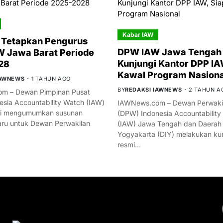
Kabar IAW
 Tetapkan Pengurus
DPW IAW Jawa Tengah 
 Jawa Barat Periode
Kunjungi Kantor DPP IA
28
Kawal Program Nasiona
IAWNEWS
1 TAHUN AGO
BY
REDAKSI IAWNEWS
2 TAHUN A
m – Dewan Pimpinan Pusat
esia Accountability Watch (IAW)
IAWNews.com – Dewan Perwakil
mi mengumumkan susunan
(DPW) Indonesia Accountability
ru untuk Dewan Perwakilan
(IAW) Jawa Tengah dan Daerah
Yogyakarta (DIY) melakukan ku
resmi…
YOU MIGHT LIKE