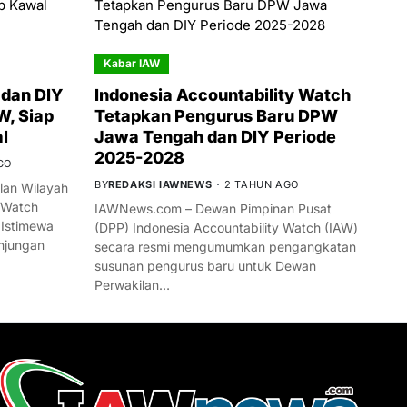
Kabar IAW
dan DIY
Indonesia Accountability Watch
W, Siap
Tetapkan Pengurus Baru DPW
l
Jawa Tengah dan DIY Periode
2025-2028
GO
BY
REDAKSI IAWNEWS
2 TAHUN AGO
an Wilayah
 Watch
IAWNews.com – Dewan Pimpinan Pusat
 Istimewa
(DPP) Indonesia Accountability Watch (IAW)
njungan
secara resmi mengumumkan pengangkatan
susunan pengurus baru untuk Dewan
Perwakilan…