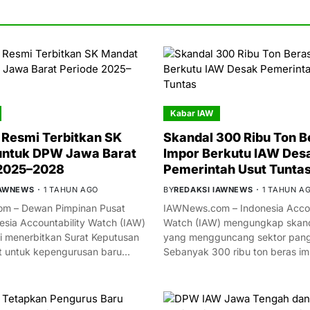
Kabar IAW
Resmi Terbitkan SK
Skandal 300 Ribu Ton B
untuk DPW Jawa Barat
Impor Berkutu IAW Des
 2025–2028
Pemerintah Usut Tunta
IAWNEWS
1 TAHUN AGO
BY
REDAKSI IAWNEWS
1 TAHUN A
m – Dewan Pimpinan Pusat
IAWNews.com – Indonesia Accou
esia Accountability Watch (IAW)
Watch (IAW) mengungkap skand
i menerbitkan Surat Keputusan
yang mengguncang sektor panga
t untuk kepengurusan baru…
Sebanyak 300 ribu ton beras i