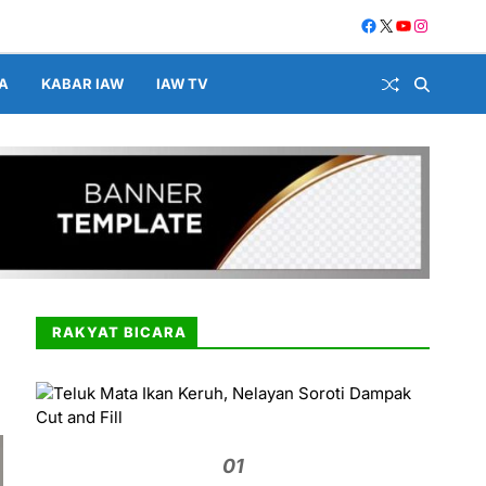
A
KABAR IAW
IAW TV
RAKYAT BICARA
01