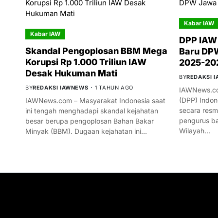
Kabar IAW
Kabar IAW
DPP IAW
Skandal Pengoplosan BBM Mega
Baru DPW
Korupsi Rp 1.000 Triliun IAW
2025-20
Desak Hukuman Mati
BY
REDAKSI 
BY
REDAKSI IAWNEWS
1 TAHUN AGO
IAWNews.co
(DPP) Indon
IAWNews.com – Masyarakat Indonesia saat
secara res
ini tengah menghadapi skandal kejahatan
pengurus ba
besar berupa pengoplosan Bahan Bakar
Wilayah…
Minyak (BBM). Dugaan kejahatan ini…
GET IN TOUCH