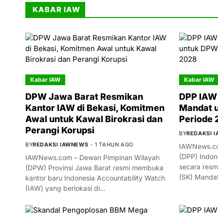
KABAR IAW
Kabar IAW
Kabar IAW
DPW Jawa Barat Resmikan
DPP IAW 
Kantor IAW di Bekasi, Komitmen
Mandat 
Awal untuk Kawal Birokrasi dan
Periode
Perangi Korupsi
BY
REDAKSI 
BY
REDAKSI IAWNEWS
1 TAHUN AGO
IAWNews.co
(DPP) Indon
IAWNews.com – Dewan Pimpinan Wilayah
secara resm
(DPW) Provinsi Jawa Barat resmi membuka
(SK) Manda
kantor baru Indonesia Accountability Watch
(IAW) yang berlokasi di…