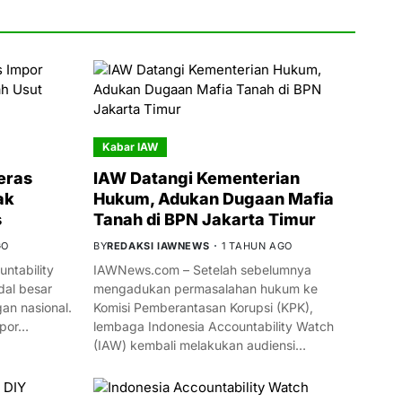
Kabar IAW
eras
IAW Datangi Kementerian
ak
Hukum, Adukan Dugaan Mafia
s
Tanah di BPN Jakarta Timur
GO
BY
REDAKSI IAWNEWS
1 TAHUN AGO
ntability
IAWNews.com – Setelah sebelumnya
al besar
mengadukan permasalahan hukum ke
n nasional.
Komisi Pemberantasan Korupsi (KPK),
mpor…
lembaga Indonesia Accountability Watch
(IAW) kembali melakukan audiensi…