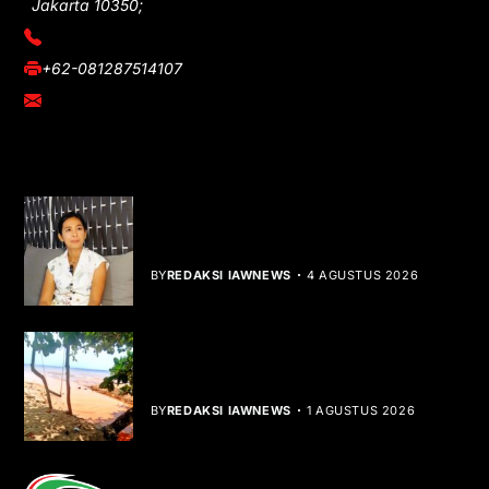
Jakarta 10350;
(021) 3908026
+62-081287514107
adm@iawnews.com
YOU MIGHT LIKE
Rocha Gibson Debut Lewat Single
Dibalik Tawaku Bergenre Slow Rock
BY
REDAKSI IAWNEWS
4 AGUSTUS 2026
Teluk Mata Ikan Keruh, Nelayan Soroti
Dampak Cut and Fill
BY
REDAKSI IAWNEWS
1 AGUSTUS 2026