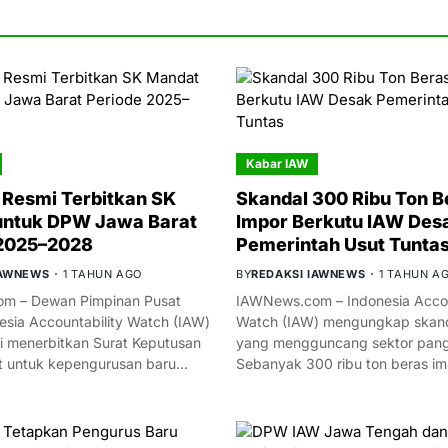
Kabar IAW
Resmi Terbitkan SK
Skandal 300 Ribu Ton B
untuk DPW Jawa Barat
Impor Berkutu IAW Des
 2025–2028
Pemerintah Usut Tunta
IAWNEWS
1 TAHUN AGO
BY
REDAKSI IAWNEWS
1 TAHUN A
m – Dewan Pimpinan Pusat
IAWNews.com – Indonesia Accou
esia Accountability Watch (IAW)
Watch (IAW) mengungkap skand
i menerbitkan Surat Keputusan
yang mengguncang sektor panga
t untuk kepengurusan baru…
Sebanyak 300 ribu ton beras i