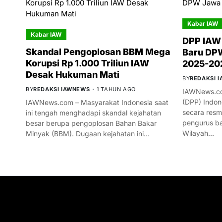
Kabar IAW
Kabar IAW
DPP IAW
Skandal Pengoplosan BBM Mega
Baru DPW
Korupsi Rp 1.000 Triliun IAW
2025-20
Desak Hukuman Mati
BY
REDAKSI 
BY
REDAKSI IAWNEWS
1 TAHUN AGO
IAWNews.co
(DPP) Indon
IAWNews.com – Masyarakat Indonesia saat
secara res
ini tengah menghadapi skandal kejahatan
pengurus ba
besar berupa pengoplosan Bahan Bakar
Wilayah…
Minyak (BBM). Dugaan kejahatan ini…
GET IN TOUCH