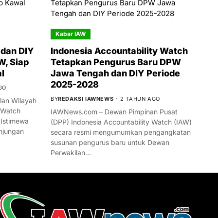
Kabar IAW
dan DIY
Indonesia Accountability Watch
W, Siap
Tetapkan Pengurus Baru DPW
l
Jawa Tengah dan DIY Periode
2025-2028
GO
BY
REDAKSI IAWNEWS
2 TAHUN AGO
an Wilayah
 Watch
IAWNews.com – Dewan Pimpinan Pusat
 Istimewa
(DPP) Indonesia Accountability Watch (IAW)
njungan
secara resmi mengumumkan pengangkatan
susunan pengurus baru untuk Dewan
Perwakilan…