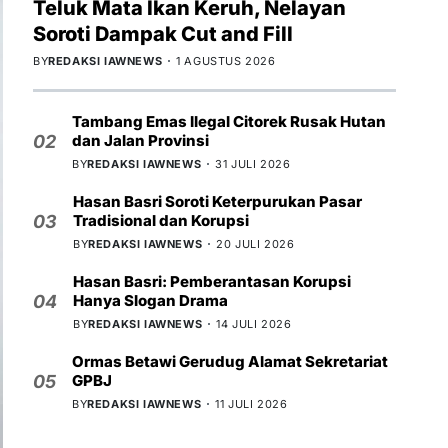
Teluk Mata Ikan Keruh, Nelayan
Soroti Dampak Cut and Fill
BY
REDAKSI IAWNEWS
1 AGUSTUS 2026
Tambang Emas Ilegal Citorek Rusak Hutan
dan Jalan Provinsi
02
BY
REDAKSI IAWNEWS
31 JULI 2026
Hasan Basri Soroti Keterpurukan Pasar
Tradisional dan Korupsi
03
BY
REDAKSI IAWNEWS
20 JULI 2026
Hasan Basri: Pemberantasan Korupsi
Hanya Slogan Drama
04
BY
REDAKSI IAWNEWS
14 JULI 2026
Ormas Betawi Gerudug Alamat Sekretariat
GPBJ
05
BY
REDAKSI IAWNEWS
11 JULI 2026