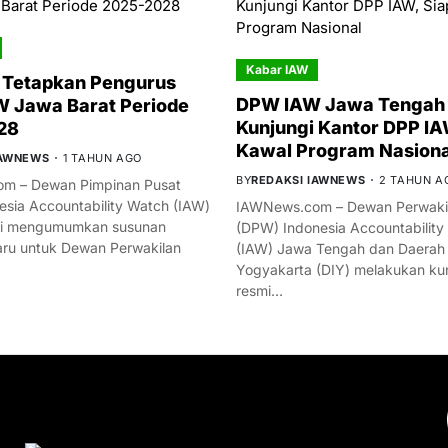
Kabar IAW
 Tetapkan Pengurus
DPW IAW Jawa Tengah 
 Jawa Barat Periode
Kunjungi Kantor DPP IA
28
Kawal Program Nasiona
IAWNEWS
1 TAHUN AGO
BY
REDAKSI IAWNEWS
2 TAHUN A
m – Dewan Pimpinan Pusat
esia Accountability Watch (IAW)
IAWNews.com – Dewan Perwakil
mi mengumumkan susunan
(DPW) Indonesia Accountability
ru untuk Dewan Perwakilan
(IAW) Jawa Tengah dan Daerah
Yogyakarta (DIY) melakukan ku
resmi…
YOU MIGHT LIKE