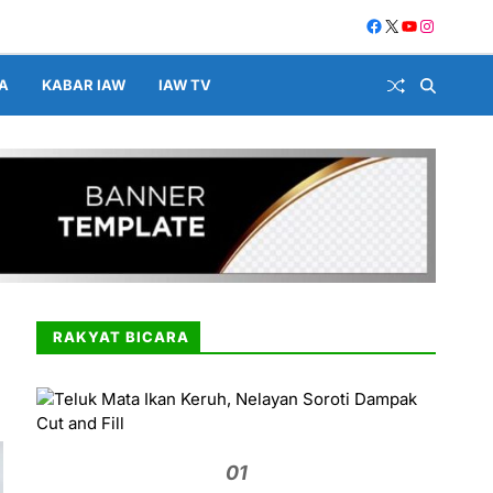
A
KABAR IAW
IAW TV
RAKYAT BICARA
01