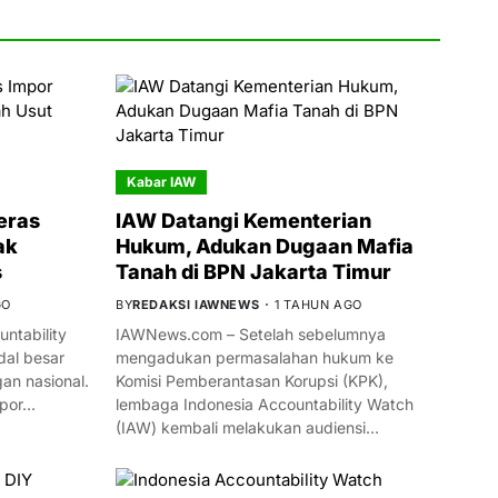
Kabar IAW
eras
IAW Datangi Kementerian
ak
Hukum, Adukan Dugaan Mafia
s
Tanah di BPN Jakarta Timur
GO
BY
REDAKSI IAWNEWS
1 TAHUN AGO
ntability
IAWNews.com – Setelah sebelumnya
al besar
mengadukan permasalahan hukum ke
n nasional.
Komisi Pemberantasan Korupsi (KPK),
mpor…
lembaga Indonesia Accountability Watch
(IAW) kembali melakukan audiensi…