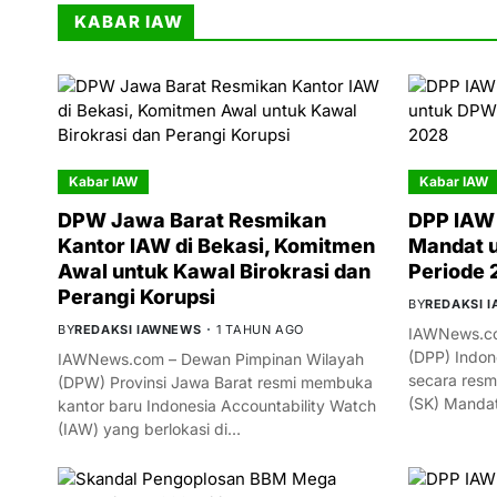
KABAR IAW
Kabar IAW
Kabar IAW
DPW Jawa Barat Resmikan
DPP IAW 
Kantor IAW di Bekasi, Komitmen
Mandat 
Awal untuk Kawal Birokrasi dan
Periode
Perangi Korupsi
BY
REDAKSI 
BY
REDAKSI IAWNEWS
1 TAHUN AGO
IAWNews.co
(DPP) Indon
IAWNews.com – Dewan Pimpinan Wilayah
secara resm
(DPW) Provinsi Jawa Barat resmi membuka
(SK) Manda
kantor baru Indonesia Accountability Watch
(IAW) yang berlokasi di…