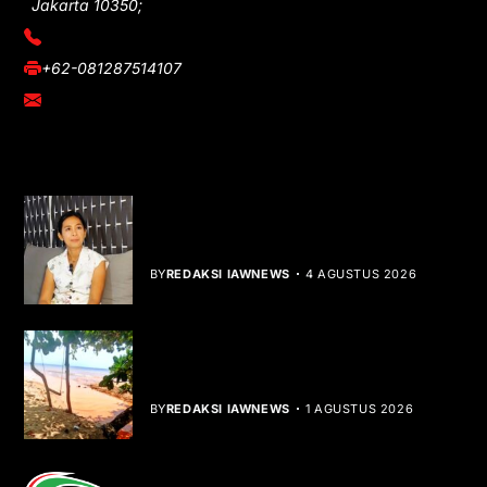
Jakarta 10350;
(021) 3908026
+62-081287514107
adm@iawnews.com
YOU MIGHT LIKE
Rocha Gibson Debut Lewat Single
Dibalik Tawaku Bergenre Slow Rock
BY
REDAKSI IAWNEWS
4 AGUSTUS 2026
Teluk Mata Ikan Keruh, Nelayan Soroti
Dampak Cut and Fill
BY
REDAKSI IAWNEWS
1 AGUSTUS 2026